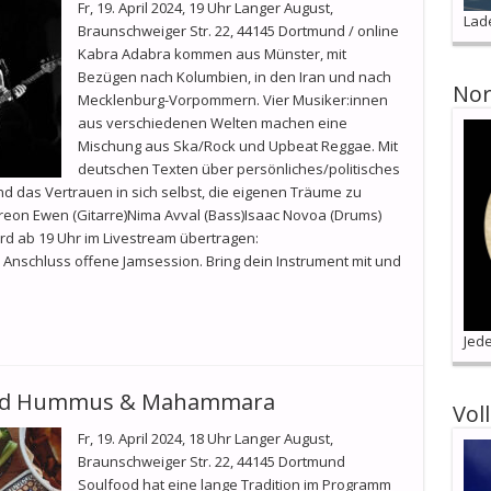
Fr, 19. April 2024, 19 Uhr Langer August,
Lad
Braunschweiger Str. 22, 44145 Dortmund / online
Kabra Adabra kommen aus Münster, mit
Bezügen nach Kolumbien, in den Iran und nach
Nor
Mecklenburg-Vorpommern. Vier Musiker:innen
aus verschiedenen Welten machen eine
Mischung aus Ska/Rock und Upbeat Reggae. Mit
deutschen Texten über persönliches/politisches
nd das Vertrauen in sich selbst, die eigenen Träume zu
reon Ewen (Gitarre)Nima Avval (Bass)Isaac Novoa (Drums)
d ab 19 Uhr im Livestream übertragen:
schluss offene Jamsession. Bring dein Instrument mit und
Jede
ood Hummus & Mahammara
Vol
Fr, 19. April 2024, 18 Uhr Langer August,
Braunschweiger Str. 22, 44145 Dortmund
Soulfood hat eine lange Tradition im Programm