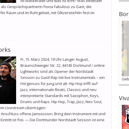
ist Maskerade und was ist echt? Was bedeutet
 als Gesprächspartnerin Fiona Fabulous zu Gast, die
r Raum und im Ruhrgebiet, mit Glitzerstiefeln fest im
Bor
orks
Fr, 15. März 2024, 19 Uhr Langer August,
Braunschweiger Str. 22, 44145 Dortmund / online
Lightworks sind als Opener der Nordstadt
Session zu Gast! Rap mit live Instrumentals – ein
Geb
Hörgenuss für jung und alt. Hip Hop trifft auf
Jazz, internationale Beats, Classics und neu
interpretierte Standards mit Saxophon, Keys,
Viv
Drums und Raps. Hip Hop, Trap, Jäzz, Neo Soul,
 im Livestream übertragen:
schluss offene Jamsession. Bring dein Instrument mit und
 Eintritt ist frei. — Die Dortmunder Nordstadt Session ist eine