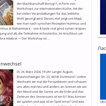
der Machbarschaft Borsig11, in Form von
Workshops zur internationalen Küche, mit der
bei vielen Veranstaltungen für das leibliche
Wohl gesorgt wird. Dieses mal zeigt uns Majd,
wie man nach syrischen Rezepten Hummus und
us & Mahammara – see & taste real good syrian recipies
jung und alt, die Teilnahme ist kostenlos. Im Anschluss um
Kabra Adabra! — Der Workshop ist …
Лас
enwechsel
Di, 26. März 2024, 19 Uhr Langer August,
Braunschweiger Str. 22, 44145 Dortmund / online
Wechseln wir mal die Perspektiven und schauen
uns alles mal neu und anders an: kreisen wir um
den Mond und die Sonne um die Erde und das
Zentrum des Universums ist ein Ei? Was können
wir spielen und was ist im Spiel ernst? Und was
Ukra