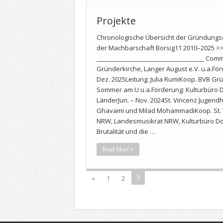
Projekte
Chronologische Übersicht der Gründungs
der Machbarschaft Borsig11 2010–2025 >> v
____________________________________ Com
Gründerkirche, Langer August e.V. u.a.Fö
Dez. 2025Leitung: Julia RumiKoop. BVB Grün
Sommer am U u.a.Förderung: Kulturbüro 
LänderJun. – Nov. 2024St. Vincenz Jugen
Ghavami und Milad MohammadiKoop. St. V
NRW, Landesmusikrat NRW, Kulturbüro Dort
Brutalität und die …
Read More »
3
«
1
2