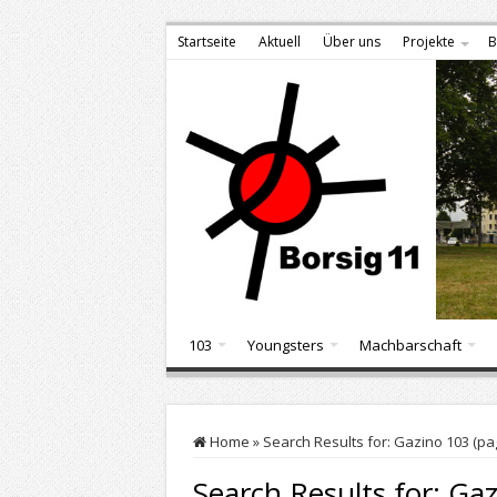
Startseite
Aktuell
Über uns
Projekte
B
103
Youngsters
Machbarschaft
Home
»
Search Results for: Gazino 103 (pa
Search Results for:
Gaz