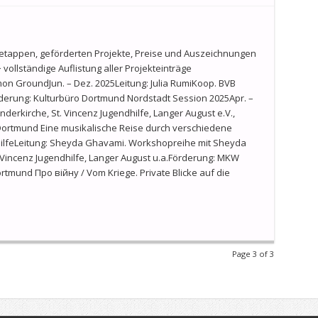
etappen, geförderten Projekte, Preise und Auszeichnungen
ollständige Auflistung aller Projekteinträge
mon GroundJun. – Dez. 2025Leitung: Julia RumiKoop. BVB
rderung: Kulturbüro Dortmund Nordstadt Session 2025Apr. –
derkirche, St. Vincenz Jugendhilfe, Langer August e.V.,
Dortmund Eine musikalische Reise durch verschiedene
dhilfeLeitung: Sheyda Ghavami. Workshopreihe mit Sheyda
incenz Jugendhilfe, Langer August u.a.Förderung: MKW
mund Про війну / Vom Kriege. Private Blicke auf die
Page 3 of 3