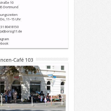
straße 10
45 Dortmund
nungszeiten:
Do, 11–15 Uhr
231 80418150
(at)borsig11.de
tagram
ebook
ncen-Café 103