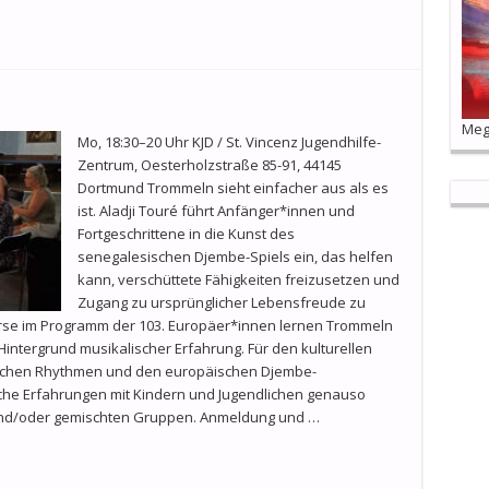
Mega
Mo, 18:30–20 Uhr KJD / St. Vincenz Jugendhilfe-
Zentrum, Oesterholzstraße 85-91, 44145
Dortmund Trommeln sieht einfacher aus als es
ist. Aladji Touré führt Anfänger*innen und
Fortgeschrittene in die Kunst des
senegalesischen Djembe-Spiels ein, das helfen
kann, verschüttete Fähigkeiten freizusetzen und
Zugang zu ursprünglicher Lebensfreude zu
Kurse im Programm der 103. Europäer*innen lernen Trommeln
intergrund musikalischer Erfahrung. Für den kulturellen
schen Rhythmen und den europäischen Djembe-
sche Erfahrungen mit Kindern und Jugendlichen genauso
und/oder gemischten Gruppen. Anmeldung und …