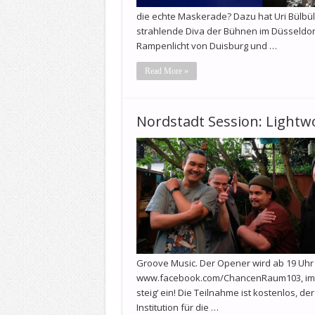
die echte Maskerade? Dazu hat Uri Bülbül
strahlende Diva der Bühnen im Düsseldorfe
Rampenlicht von Duisburg und …
Read More »
Nordstadt Session: Lightw
Groove Music. Der Opener wird ab 19 Uhr
www.facebook.com/ChancenRaum103, im An
steig‘ ein! Die Teilnahme ist kostenlos, der
Institution für die …