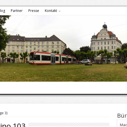
log
Partner
Presse
Kontakt
ge 3)
Bür
ino 103
Mach