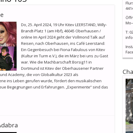
Flur
441
te
Öff
Mo–
Do, 25. April 2024, 19 Uhr Kitev LEERSTAND, Willy-
Brandt-Platz 1 (am Hbf), 46045 Oberhausen /
T: 0
online Im April 2024 geht der Vollmond Talk auf
info
Reisen, nach Oberhausen, ins Café Leerstand:
Ins
Ein Gegenbesuch bei Fiona Fabulous von Kitev
Fac
(Kultur im Turm e.V.), die im März bei uns zu Gast
war. Wie die Machbarschaft Borsig11 in
Dortmund ist Kitev der Oberhausener Partner
Cha
und Academy, die von Globalkultur 2023 als
ne ins Leben gerufen wurde, fördert den musikalischen
neue Begegnungen und Erfahrungen. „Experimente“ sind das
Adabra