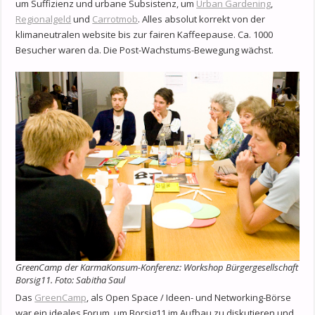
um Suffizienz und urbane Subsistenz, um
Urban Gardening
,
Regionalgeld
und
Carrotmob
. Alles absolut korrekt von der
klimaneutralen website bis zur fairen Kaffeepause. Ca. 1000
Besucher waren da. Die Post-Wachstums-Bewegung wächst.
GreenCamp der KarmaKonsum-Konferenz: Workshop Bürgergesellschaft
Borsig11. Foto: Sabitha Saul
Das
GreenCamp
, als Open Space / Ideen- und Networking-Börse
war ein ideales Forum, um Borsig11 im Aufbau zu diskutieren und