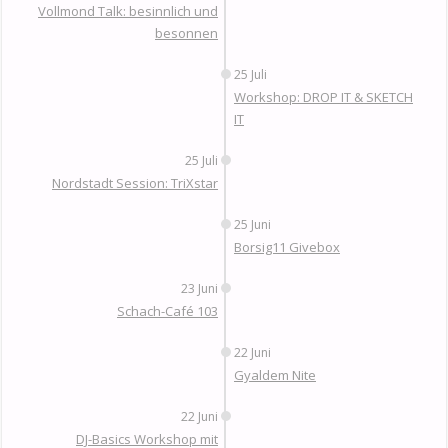
Vollmond Talk: besinnlich und
besonnen
25 Juli
Workshop: DROP IT & SKETCH
IT
25 Juli
Nordstadt Session: TriXstar
25 Juni
Borsig11 Givebox
23 Juni
Schach-Café 103
22 Juni
Gyaldem Nite
22 Juni
DJ-Basics Workshop mit