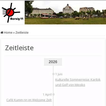
Home
»
Zeitleiste
Zeitleiste
2026
1 Juni
Kulturelle Sommerreise: Karibik
und Golf von Mexiko
1 April
Café Kumm rin im Welcome Zelt