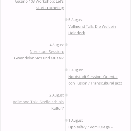
Gazino 103 Workshop: Let’s
start crocheting
5 August
Vollmond Talk: Die Welt ein
Holodeck
4 August
Nordstadt Session:
Gwendolyn&Ich und Musaik
3 August
Nordstadt Session: Oriental
con Fusion / Transcultural Jazz
2 August
Vollmond Talk: Sitzfleisch als
Kultur?
1 August
Про війну / Vom Kriege –