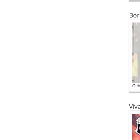
Bor
Geb
Viv