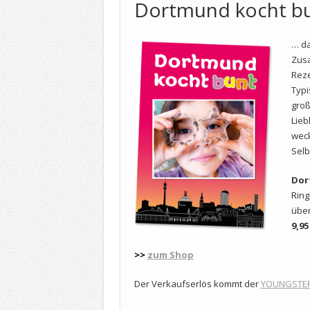
Dortmund kocht b
… da
Zus
Reze
Typi
groß
Lieb
weck
Selb
Dor
Ring
über
9,95
>>
zum Shop
Der Verkaufserlös kommt der
YOUNGSTER