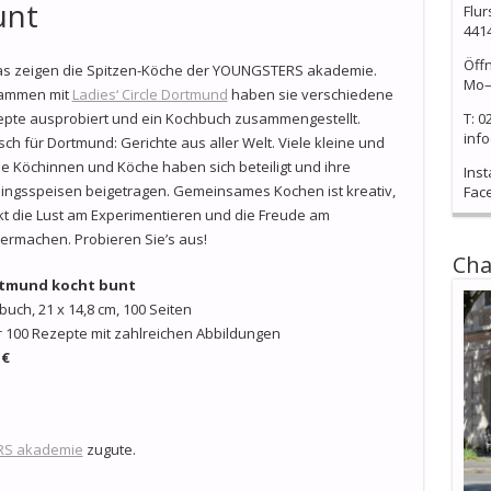
unt
Flur
441
Öff
s zeigen die Spitzen-Köche der YOUNGSTERS akademie.
Mo–
ammen mit
Ladies‘ Circle Dortmund
haben sie verschiedene
pte ausprobiert und ein Kochbuch zusammengestellt.
T: 0
info
sch für Dortmund: Gerichte aus aller Welt. Viele kleine und
e Köchinnen und Köche haben sich beteiligt und ihre
Ins
lingsspeisen beigetragen. Gemeinsames Kochen ist kreativ,
Fac
t die Lust am Experimentieren und die Freude am
ermachen. Probieren Sie’s aus!
Cha
tmund kocht bunt
buch, 21 x 14,8 cm, 100 Seiten
 100 Rezepte mit zahlreichen Abbildungen
 €
S akademie
zugute.