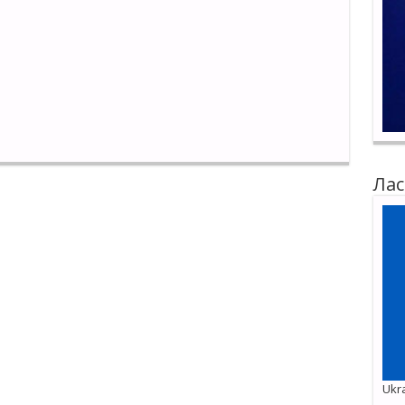
Лас
Ukra