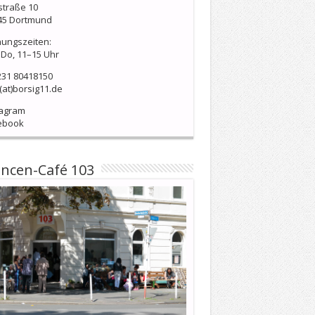
straße 10
45 Dortmund
nungszeiten:
Do, 11–15 Uhr
231 80418150
(at)borsig11.de
tagram
ebook
ncen-Café 103