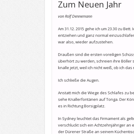
Zum Neuen Jahr
von Rolf Dennemann
Am 31.12. 2015 gehe ich um 23.30 zu Bett. 
entziehen und ganz normal einzuschlafen
war also, wieder aufzustehen.
Draußen sind die ersten voreiligen Schüss
überhört zu werden, schreien ihre Böller sc
knalle jetzt, weil ich nicht weiß, ob ich da
Ich schließe die Augen.
Anstatt mich die Wiege des Schlafes zu be
sehe Knallerfontänen auf Tonga. Der Köni
es in Richtung Borsigplatz.
In Sydney leuchtet das Firmament als gel
verschluckt sich ein Achtzehnjähriger an ei
der Dürener Straße an seinem Küchentisch