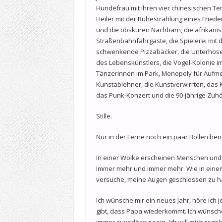
Hundefrau mit ihren vier chinesischen Te
Heiler mit der Ruhestrahlung eines Friede
und die obskuren Nachbarn, die afrikan
Straßenbahnfahrgäste, die Spielerei mit 
schwenkende Pizzabäcker, die Unterhose 
des Lebenskünstlers, die Vogel-Kolonie im
Tänzerinnen im Park, Monopoly für Aufme
Kunstablehner, die Kunstverwirrten, das 
das Punk-Konzert und die 90-jährige Zuhö
Stille.
Nur in der Ferne noch ein paar Böllerchen
In einer Wolke erscheinen Menschen und
Immer mehr und immer mehr. Wie in einem D
versuche, meine Augen geschlossen zu ha
Ich wünsche mir ein neues Jahr, höre ich
gibt, dass Papa wiederkommt. Ich wünsche,
immer zuverlässig sein. Ich will mich rege