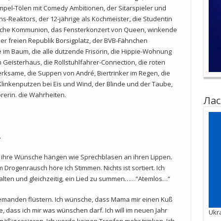
mpel-Tölen mit Comedy Ambitionen, der Sitarspieler und
ns-Reaktors, der 12-jährige als Kochmeister, die Studentin
ische Kommunion, das Fensterkonzert von Queen, winkende
der freien Republik Borsigplatz, der BVB-Fähnchen
im Baum, die alle dutzende Frisörin, die Hippie-Wohnung
 Geisterhaus, die Rollstuhlfahrer-Connection, die roten
rksame, die Suppen von André, Biertrinker im Regen, die
Klinkenputzen bei Eis und Wind, der Blinde und der Taube,
rerin. die Wahrheiten.
Лас
.
 ihre Wünsche hängen wie Sprechblasen an ihren Lippen.
rogenrausch höre ich Stimmen. Nichts ist sortiert. Ich
lten und gleichzeitig, ein Lied zu summen……“Atemlos…“
 jemanden flüstern. Ich wünsche, dass Mama mir einen Kuß
 dass ich mir was wünschen darf. Ich will im neuen Jahr
Ukra
lmäßig rasieren. Ich werde keinen Tropfen mehr trinken. Ich