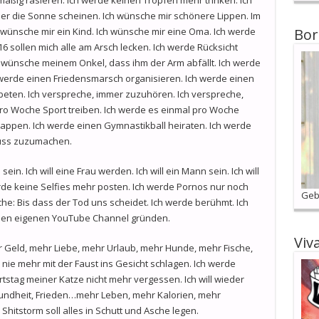
der die Sonne scheinen. Ich wünsche mir schönere Lippen. Im
ch wünsche mir ein Kind. Ich wünsche mir eine Oma. Ich werde
Bor
 sollen mich alle am Arsch lecken. Ich werde Rücksicht
 wünsche meinem Onkel, dass ihm der Arm abfällt. Ich werde
werde einen Friedensmarsch organisieren. Ich werde einen
 beten. Ich verspreche, immer zuzuhören. Ich verspreche,
pro Woche Sport treiben. Ich werde es einmal pro Woche
nappen. Ich werde einen Gymnastikball heiraten. Ich werde
luss zuzumachen.
in. Ich will eine Frau werden. Ich will ein Mann sein. Ich will
rde keine Selfies mehr posten. Ich werde Pornos nur noch
Geb
: Bis dass der Tod uns scheidet. Ich werde berühmt. Ich
inen eigenen YouTube Channel gründen.
Viv
hr Geld, mehr Liebe, mehr Urlaub, mehr Hunde, mehr Fische,
 nie mehr mit der Faust ins Gesicht schlagen. Ich werde
tstag meiner Katze nicht mehr vergessen. Ich will wieder
undheit, Frieden…mehr Leben, mehr Kalorien, mehr
Shitstorm soll alles in Schutt und Asche legen.