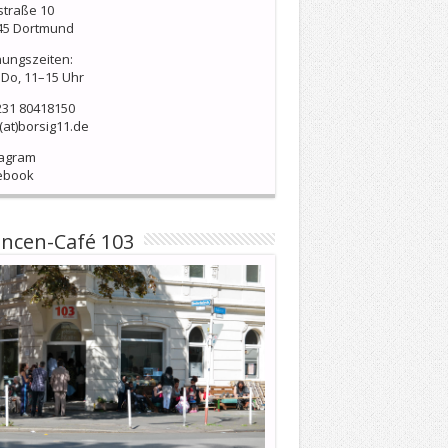
straße 10
45 Dortmund
nungszeiten:
Do, 11–15 Uhr
231 80418150
(at)borsig11.de
tagram
ebook
ncen-Café 103