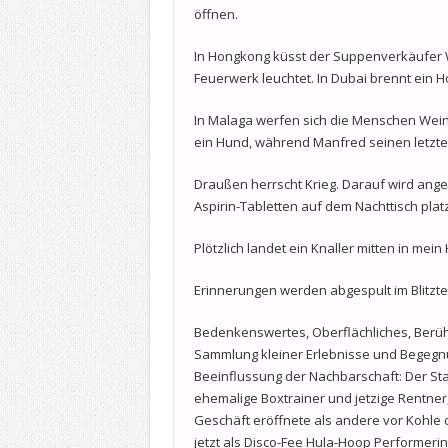
öffnen.
In Hongkong küsst der Suppenverkäufer 
Feuerwerk leuchtet. In Dubai brennt ein 
In Malaga werfen sich die Menschen Wein
ein Hund, während Manfred seinen letzte
Draußen herrscht Krieg. Darauf wird ange
Aspirin-Tabletten auf dem Nachttisch platz
Plötzlich landet ein Knaller mitten in mein 
Erinnerungen werden abgespult im Blitzt
Bedenkenswertes, Oberflächliches, Berüh
Sammlung kleiner Erlebnisse und Begegn
Beeinflussung der Nachbarschaft: Der St
ehemalige Boxtrainer und jetzige Rentner,
Geschäft eröffnete als andere vor Kohle o
jetzt als Disco-Fee Hula-Hoop Performerin 