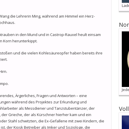
Lad
Wang die Lehrerin Ming, während am Himmel ein Herz-
Hochhaus.
Nor
trauben in den Mund und in Castrop-Rauxel heult einsam
n Korn herunterkippt.
stoßen und die vielen Kohlesäureopfer haben bereits ihre
iert.
Hirn.
empo.
Jede
rendes, Ärgerliches, Fragen und Antworten – eine
ungen während des Projektes zur Erkundung und
Vol
ahlarbeiter als Messdiener und Tanzstubentänzer, der
 der Grieche, der als Kürschner hierher kam und ein
der Stahl schwitzten, die Ex-Gefallene mit zwei Kindern, die
ist, der Kiosk Betreiber als Imker und Soziologe, die