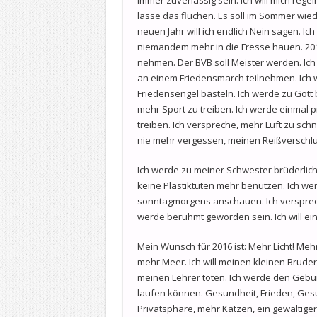
lasse das fluchen. Es soll im Sommer wie
neuen Jahr will ich endlich Nein sagen. I
niemandem mehr in die Fresse hauen. 2016
nehmen. Der BVB soll Meister werden. Ich
an einem Friedensmarch teilnehmen. Ich 
Friedensengel basteln. Ich werde zu Gott
mehr Sport zu treiben. Ich werde einmal 
treiben. Ich verspreche, mehr Luft zu sch
nie mehr vergessen, meinen Reißversch
Ich werde zu meiner Schwester brüderlich se
keine Plastiktüten mehr benutzen. Ich we
sonntagmorgens anschauen. Ich verspreche
werde berühmt geworden sein. Ich will e
Mein Wunsch für 2016 ist: Mehr Licht! Me
mehr Meer. Ich will meinen kleinen Bruder
meinen Lehrer töten. Ich werde den Gebur
laufen können. Gesundheit, Frieden, Ges
Privatsphäre, mehr Katzen, ein gewaltiger 