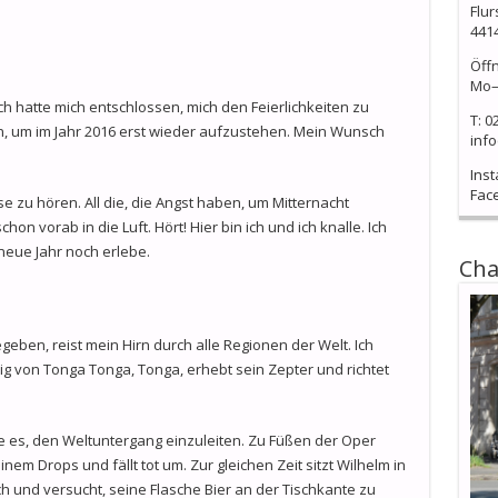
Flur
441
Öff
Mo–
Ich hatte mich entschlossen, mich den Feierlichkeiten zu
T: 0
, um im Jahr 2016 erst wieder aufzustehen. Mein Wunsch
info
Ins
Fac
e zu hören. All die, die Angst haben, um Mitternacht
hon vorab in die Luft. Hört! Hier bin ich und ich knalle. Ich
s neue Jahr noch erlebe.
Cha
geben, reist mein Hirn durch alle Regionen der Welt. Ich
g von Tonga Tonga, Tonga, erhebt sein Zepter und richtet
te es, den Weltuntergang einzuleiten. Zu Füßen der Oper
nem Drops und fällt tot um. Zur gleichen Zeit sitzt Wilhelm in
 und versucht, seine Flasche Bier an der Tischkante zu