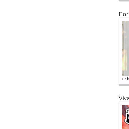
Bor
Geb
Viv