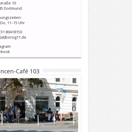
straße 10
45 Dortmund
nungszeiten:
Do, 11–15 Uhr
231 80418150
(at)borsig11.de
tagram
ebook
ncen-Café 103