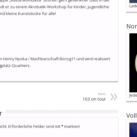
Lad
ädt er zu einem Akrobatik-Workshop für Kinder, Jugendliche
d kleine Kunststücke für alle!
Nor
n Henry Nyoka / Machbarschaft Borsig11 und wird realisiert
platz-Quartiers.
Next
Jede
103 on tour
r
Vol
cht.
Erforderliche Felder sind mit
*
markiert