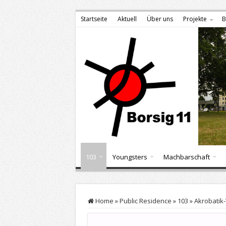
Startseite
Aktuell
Über uns
Projekte
B
103
Youngsters
Machbarschaft
Home
»
Public Residence
»
103
»
Akrobatik