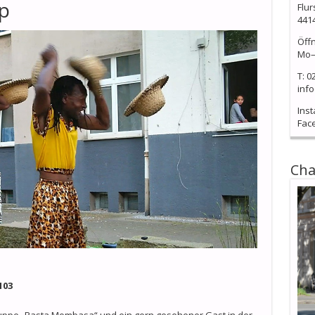
p
Flur
441
Öff
Mo–
T: 0
info
Ins
Fac
Cha
103
ruppe „Rasta Mombasa“ und ein gern gesehener Gast in der