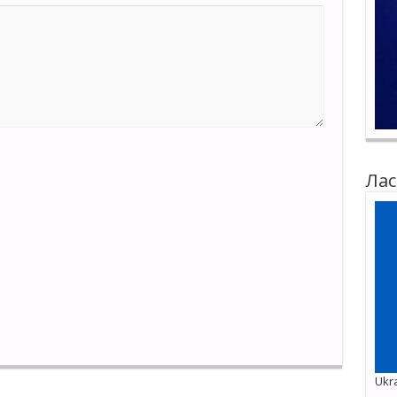
Лас
Ukra