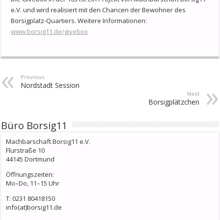
e.V. und wird realisiert mit den Chancen der Bewohner des
Borsigplatz-Quartiers. Weitere Informationen:
www.borsig11.de/givebox
Previous
Nordstadt Session
Next
Borsigplätzchen
Büro Borsig11
Machbarschaft Borsig11 e.V.
Flurstraße 10
44145 Dortmund
Öffnungszeiten:
Mo–Do, 11–15 Uhr
T: 0231 80418150
info(at)borsig11.de