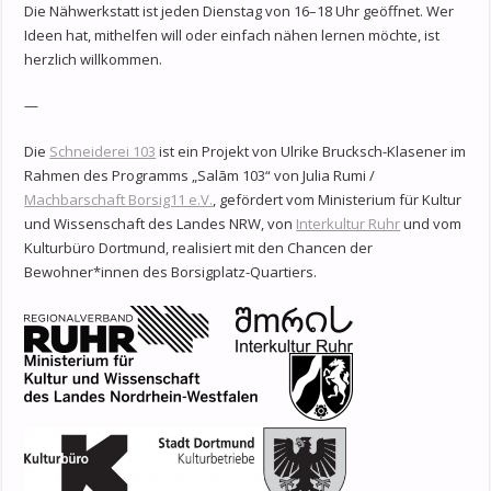
Die Nähwerkstatt ist jeden Dienstag von 16–18 Uhr geöffnet. Wer
Ideen hat, mithelfen will oder einfach nähen lernen möchte, ist
herzlich willkommen.
—
Die
Schneiderei 103
ist ein Projekt von Ulrike Brucksch-Klasener im
Rahmen des Programms „Salām 103“ von Julia Rumi /
Machbarschaft Borsig11 e.V.
, gefördert vom Ministerium für Kultur
und Wissenschaft des Landes NRW, von
Interkultur Ruhr
und vom
Kulturbüro Dortmund, realisiert mit den Chancen der
Bewohner*innen des Borsigplatz-Quartiers.