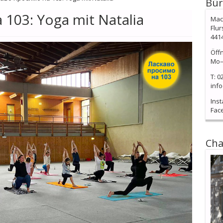
Bür
103: Yoga mit Natalia
Mach
Flur
441
Öff
Mo–
T: 0
info
Ins
Fac
Cha