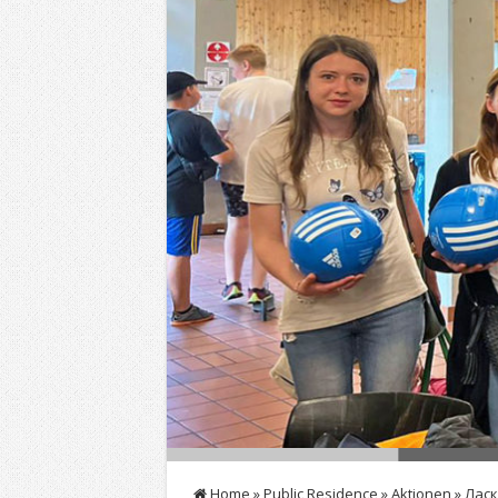
Home
»
Public Residence
»
Aktionen
»
Ласк