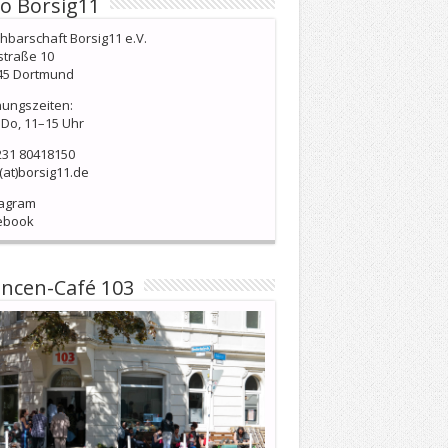
o Borsig11
barschaft Borsig11 e.V.
straße 10
45 Dortmund
nungszeiten:
Do, 11–15 Uhr
231 80418150
(at)borsig11.de
tagram
ebook
ncen-Café 103