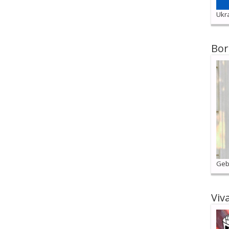
Ukra
Bor
Geb
Viv