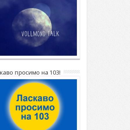
каво просимо на 103!