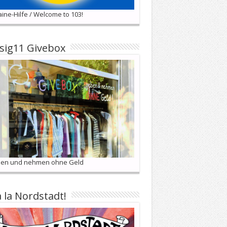
ine-Hilfe / Welcome to 103!
sig11 Givebox
en und nehmen ohne Geld
a la Nordstadt!