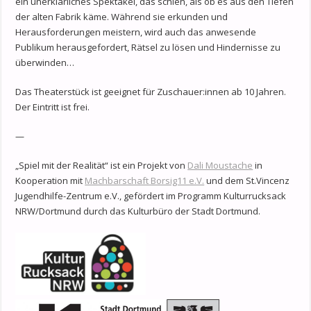
ein unerklärliches Spektakel, das schien, als ob es aus den Tiefen
der alten Fabrik käme. Während sie erkunden und
Herausforderungen meistern, wird auch das anwesende
Publikum herausgefordert, Rätsel zu lösen und Hindernisse zu
überwinden…
Das Theaterstück ist geeignet für Zuschauer:innen ab 10 Jahren.
Der Eintritt ist frei.
—
„Spiel mit der Realität“ ist ein Projekt von
Dali Moustache
in
Kooperation mit
Machbarschaft Borsig11 e.V.
und dem St.Vincenz
Jugendhilfe-Zentrum e.V., gefördert im Programm Kulturrucksack
NRW/Dortmund durch das Kulturbüro der Stadt Dortmund.