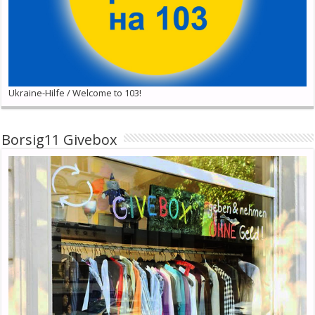
Ukraine-Hilfe / Welcome to 103!
Borsig11 Givebox