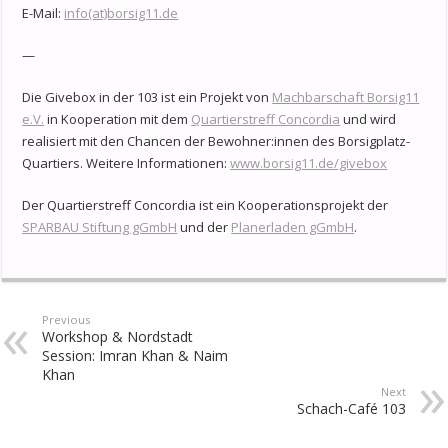
E-Mail:
info(at)borsig11.de
—
Die Givebox in der 103 ist ein Projekt von
Machbarschaft Borsig11
e.V.
in Kooperation mit dem
Quartierstreff Concordia
und wird
realisiert mit den Chancen der Bewohner:innen des Borsigplatz-
Quartiers. Weitere Informationen:
www.borsig11.de/givebox
Der Quartierstreff Concordia ist ein Kooperationsprojekt der
SPARBAU Stiftung gGmbH
und der
Planerladen gGmbH
.
Previous
Workshop & Nordstadt
Session: Imran Khan & Naim
Khan
Next
Schach-Café 103