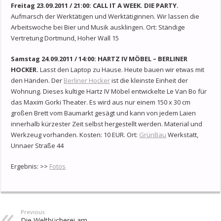
Freitag 23.09.2011 / 21:00: CALL IT A WEEK. DIE PARTY.
Aufmarsch der Werktätigen und Werktätiginnen. Wir lassen die
Arbeitswoche bei Bier und Musik ausklingen. Ort: Ständige
Vertretung Dortmund, Hoher Wall 15
Samstag 24.09.2011 / 14:00: HARTZ IV MÖBEL – BERLINER
HOCKER.
Lasst den Laptop zu Hause. Heute bauen wir etwas mit
den Händen. Der
Berliner Hocker
ist die kleinste Einheit der
Wohnung. Dieses kultige Hartz IV Möbel entwickelte Le Van Bo für
das Maxim Gorki Theater. Es wird aus nur einem 150 x 30 cm
großen Brett vom Baumarkt gesägt und kann von jedem Laien
innerhalb kürzester Zeit selbst hergestellt werden. Material und
Werkzeug vorhanden. Kosten: 10 EUR. Ort:
GrünBau
Werkstatt,
Unnaer Straße 44
Ergebnis: >>
Fotos
Previous
Die Weltbücherei am