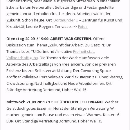
Sonnenschirm, oder allein auf grossen Sitzsäcken in einer stillen
Ecke, arbeiten Freiberufler, Selbständige und Festangestellte
gemeinsam und erhalten frische Ideen. Arbeiten, wie in der
Zukunft. Schon heute. Ort:
Dortmunder U
– Zentrum für Kunst und
Kreativität, Leonie-Reygers-Terrasse. >>
Fotos
Dienstag 20.09. / 19:00: ARBEIT WAR GESTERN.
Offene
Diskussion zum Thema „Zukunft der Arbeit“. Zu Gast: PD Dr.
Thomas Loer, TU Dortmund / Initiative
Freiheit statt
Vollbeschäftigung
. Die Themen der Woche umfassen viele
Aspekte des Arbeitsalltags von Freelancern, von der prekären
Existenz bis zur Selbstverwirklichung. Der Coworking Space
eröffnet kollektive Perspektiven. Wir diskutieren z.B. über Sharing,
Crowdsourcing, Nachhaltigkeit und Neue Arbeitsformen. Ort:
Ständige Vertretung Dortmund, Hoher Wall 15
Mittwoch 21.09.2011 / 13:00: ÜBER DEN TELLERRAND.
Wacher
Geist duch gutes Essen im Horst der Ständigen Vertretung. Wir
machen gemeinsam Pause und essen etwas Warmes. Kosten: 6
EUR. Ort: Ständige Vertretung Dortmund, Hoher Wall 15