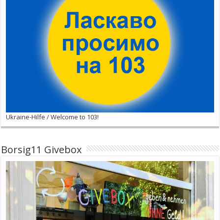
Ukraine-Hilfe / Welcome to 103!
Borsig11 Givebox