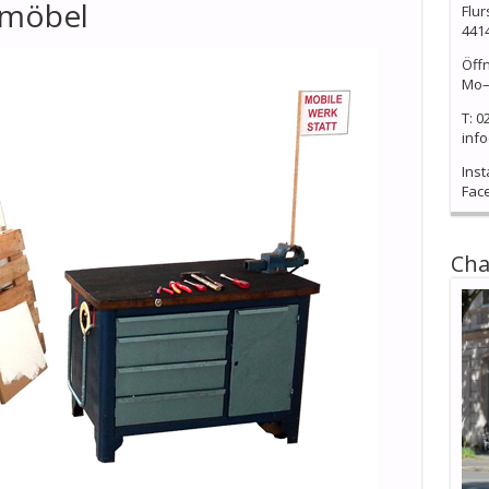
nmöbel
Flur
441
Öff
Mo–
T: 0
info
Ins
Fac
Cha