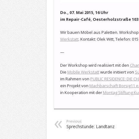
Do., 07. Mai 2015, 16 Uhr
im Repair-Café, Oesterholzstraße 103
Wir bauen Möbel aus Paletten. Workshop 
Werkstatt
. Kontakt: Olek Witt, Telefon: 01
—
Der Workshop wird realisiert mit den
Cha
Die
Mobile Werkstatt
wurde initiiert von
S
im Rahmen von
PUBLIC RESIDENCE: DIE C
ein Projekt von
Machbarschaft Borsig11 e.
in Kooperation mit der
Montag Stiftung Ku
Previous
Sprechstunde: Landtanz