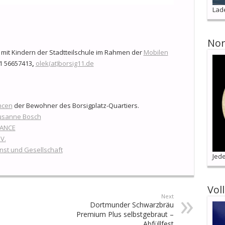
Lad
Nor
mit Kindern der Stadtteilschule im Rahmen der
Mobilen
51 56657413
,
olek(at)borsig11.de
ncen
der Bewohner des Borsigplatz-Quartiers.
usanne Bosch
HANCE
V.
nst und Gesellschaft
Jede
Vol
Next
Dortmunder Schwarzbräu
Premium Plus selbstgebraut –
Abfüllfest