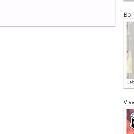
Bor
Geb
Viv