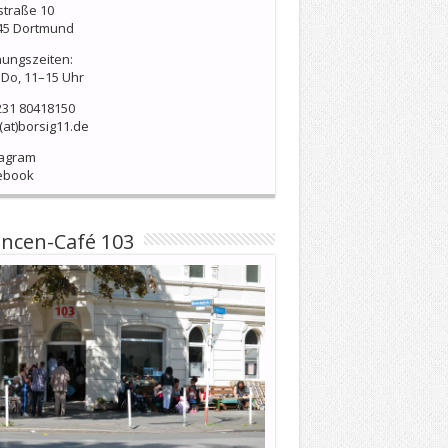
straße 10
45 Dortmund
nungszeiten:
Do, 11–15 Uhr
231 80418150
(at)borsig11.de
tagram
ebook
ncen-Café 103