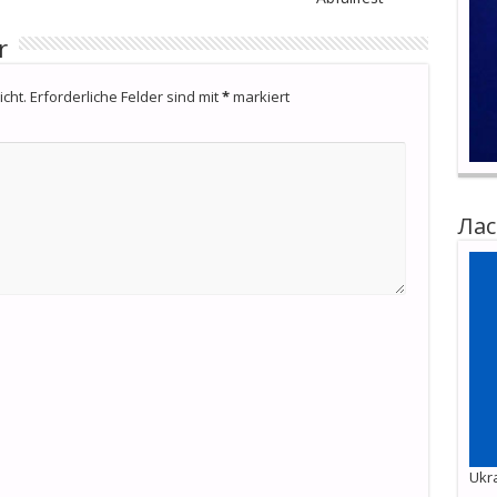
r
cht.
Erforderliche Felder sind mit
*
markiert
Лас
Ukra