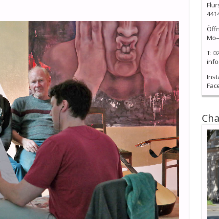
Flur
441
Öff
Mo–
T: 0
info
Ins
Fac
Cha