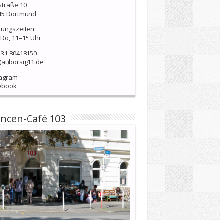
straße 10
45 Dortmund
nungszeiten:
Do, 11–15 Uhr
231 80418150
(at)borsig11.de
tagram
ebook
ncen-Café 103