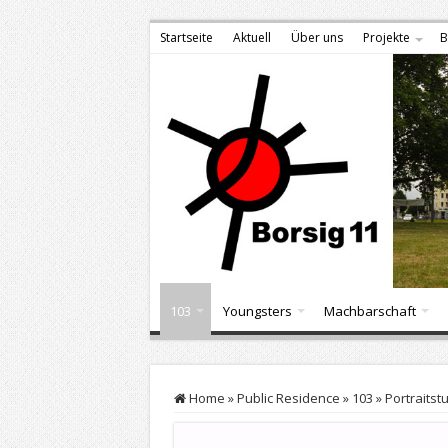
Startseite
Aktuell
Über uns
Projekte
B
103
Youngsters
Machbarschaft
Home
»
Public Residence
»
103
»
Portraitst