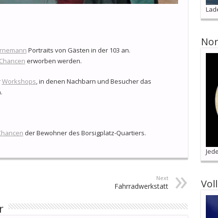
Lad
Nor
ternemann
Portraits von Gästen in der 103 an.
Chancen
erworben werden.
r
Workshops
, in denen Nachbarn und Besucher das
.
Chancen
der Bewohner des Borsigplatz-Quartiers.
Jede
Next
Vol
Fahrradwerkstatt
r