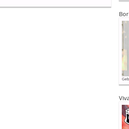
Bor
Geb
Viv