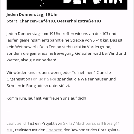
Jeden Donnerstag, 19 Uhr
Start: Chancen-Café 103, Oesterholzstraße 103
Jeden Donnerstags um 19 Uhr treffen wir uns an der 103 und
laufen gemeinsam entspannt eine Strecke von 5 –10 km. Das ist
kein Wettbewerb. Dein Tempo steht nicht im Vordergrund,
sondern die gemeinsame Bewegung. Gelaufen wird bei Wind und
Wetter, also gut einpacken!
Wir würden uns freuen, wenn jeder Teilnehmer 1 € an die
Organisation
For Kids‘ Sake
spendet, die Waisenhäuser und
Schulen in Bangladesh unterstützt.
Komm rum, lauf mit, wir freuen uns auf dich!
—
Läuft bei dir!
ist ein Projekt von
Skillz
/
Machbarschaft Borsig11
e.V.
, realisiert mit den
Chancen
der Bewohner des Borsigplatz-