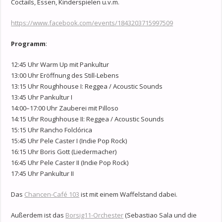
Coctails, Essen, Kinderspielen u.v.m.
https://www.facebook.com/events/1843203715997509
Programm
:
12:45 Uhr Warm Up mit Pankultur
13:00 Uhr Eröffnung des Still-Lebens
13:15 Uhr Roughhouse I: Reggea / Acoustic Sounds
13:45 Uhr Pankultur I
14:00–17:00 Uhr Zauberei mit Pilloso
14:15 Uhr Roughhouse II: Reggea / Acoustic Sounds
15:15 Uhr Rancho Folclórica
15:45 Uhr Pele Caster I (Indie Pop Rock)
16:15 Uhr Boris Gott (Liedermacher)
16:45 Uhr Pele Caster II (Indie Pop Rock)
17:45 Uhr Pankultur II
Das
Chancen-Café 103
ist mit einem Waffelstand dabei.
Außerdem ist das
Borsig11-Orchester
(Sebastiao Sala und die