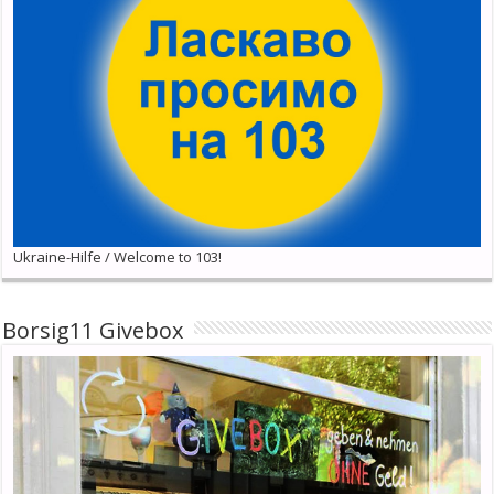
Ukraine-Hilfe / Welcome to 103!
Borsig11 Givebox