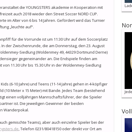
Lad
eranstaltet die YOUNGSTERS akademie in Kooperation mit
reizeit auch 2018 wieder den Street Soccer NORD CUP.
e im Alter von 6 bis 14 Jahren. Gefördert wird das Turnier
Nor
tung „leuchte auf“.
Anpfiff für die Vorrunde ist um 11:30 Uhr auf dem Soccerplatz
 In der Zwischenrunde, die am Donnerstag, den 23. August
 Woldenmey-Siedlung (Woldenmey 49, 44329 Dortmund Derne)
ndensieger gegeneinander an. Die Endspiele finden am
eit von 11.30 Uhr bis 15.30 Uhr in der Woldenmey-Siedlung
ids (6-10 Jahre) und Teens (11-14 Jahre) gehen in 4-köpfiger
ld (10 Meter x 15 Meter) mit Bande. Jedes Team (bestehend
Jede
tigt einen volljährigen Mannschaftsführer, der die Spieler
artner ist. Die jeweiligen Gewinner der beiden
Vol
en Wanderpokal.
uch gemischte Teams), aber auch einzelne Spieler bei der
ungsters.de
, Telefon 0231/80418150 oder direkt vor Ort am