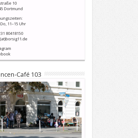
straße 10
45 Dortmund
nungszeiten:
Do, 11–15 Uhr
231 80418150
(at)borsig11.de
tagram
ebook
ncen-Café 103