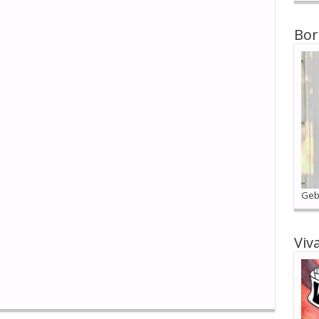
Bor
Geb
Viv