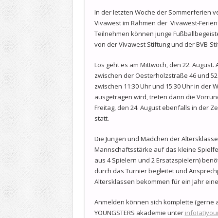
In der letzten Woche der Sommerferien v
Vivawest im Rahmen der Vivawest-Ferienf
Teilnehmen können junge Fußballbegeistert
von der Vivawest Stiftung und der BVB-Stif
Los geht es am Mittwoch, den 22. August. 
zwischen der Oesterholzstraße 46 und 52.
zwischen 11:30 Uhr und 15:30 Uhr in der
ausgetragen wird, treten dann die Vorru
Freitag, den 24. August ebenfalls in der Z
statt.
Die Jungen und Mädchen der Altersklasse K
Mannschaftsstärke auf das kleine Spielfe
aus 4 Spielern und 2 Ersatzspielern) benö
durch das Turnier begleitet und Ansprechp
Altersklassen bekommen für ein Jahr ein
Anmelden können sich komplette (gerne a
YOUNGSTERS akademie unter
info(at)yo