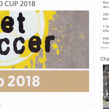
D CUP 2018
Flur
441
Öff
Mo–
T: 0
info
Ins
Fac
Cha
g