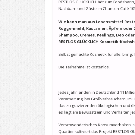
RESTLOS GLÜCKLICH lädt zum Foodsharing
Nachbarn und Gäste im Chancen-Café 103
Wie kann man aus Lebensmittel-Reste
Roggenmehl, Kastanien, Äpfeln oder 
Shampoo, Cremes, Peelings, Deo oder
RESTLOS GLÜCKLICH Kosmetik-Kochsho
Selbst gemachte Kosmetik für alle: bringt
Die Teilnahme ist kostenlos.
—
Jedes Jahr landen in Deutschland 11 Mill
Verarbeitung, bei Großverbrauchern, im H
das zu gravierenden ökologischen und ök
es liegt am Bewusstsein und Verhalten je
Verschwenderisches Konsumverhalten ist un
Quartier kultiviert das Projekt RESTLOS