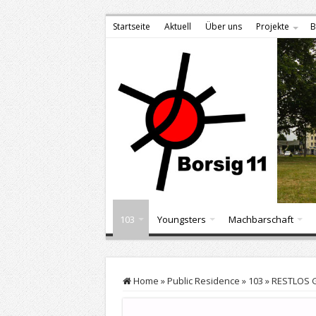
Startseite
Aktuell
Über uns
Projekte
B
103
Youngsters
Machbarschaft
Home
»
Public Residence
»
103
»
RESTLOS G