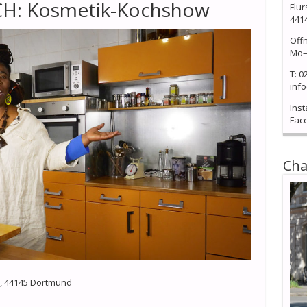
H: Kosmetik-Kochshow
Flur
441
Öff
Mo–
T: 0
info
Ins
Fac
Cha
3, 44145 Dortmund