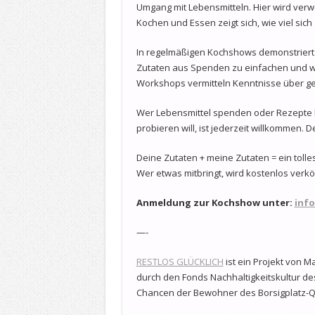
Umgang mit Lebensmitteln. Hier wird verw
Kochen und Essen zeigt sich, wie viel sic
In regelmäßigen Kochshows demonstriert d
Zutaten aus Spenden zu einfachen und 
Workshops vermitteln Kenntnisse über g
Wer Lebensmittel spenden oder Rezepte b
probieren will, ist jederzeit willkommen. Der 
Deine Zutaten + meine Zutaten = ein toll
Wer etwas mitbringt, wird kostenlos verkös
Anmeldung zur Kochshow unter:
info
—-
RESTLOS GLÜCKLICH
ist ein Projekt von Ma
durch den Fonds Nachhaltigkeitskultur des 
Chancen der Bewohner des Borsigplatz-Qu