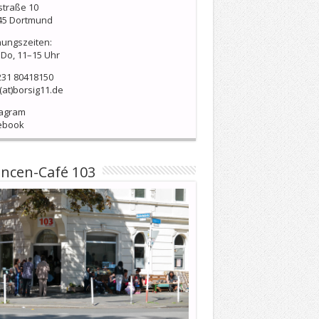
straße 10
45 Dortmund
nungszeiten:
Do, 11–15 Uhr
231 80418150
(at)borsig11.de
tagram
ebook
ncen-Café 103