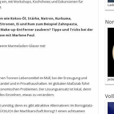
 ein, mit Workshops, Kochshows und Exkursionen für
Lad
.
n wie Kokos-Öl, Stärke, Natron, Kurkuma,
Nor
Zitronen, Ei und Rum zum Beispiel Zahnpasta,
 Make-up-Entferner zaubern? Tipps und Tricks bei der
w mit Marlene Paul.
 leere Marmeladen-Gläser mit!
ionen Tonnen Lebensmittel im Müll, bei der Erzeugung und
Jede
andel und in Privathaushalten. Im globalen Maßstab führt
onomischen Problemen. Der Lösungsansatz ist lokal, denn
des Einzelnen, etwas zu verändern.
Vol
nötig, denn es gibt attraktive Alternativen: Im Borsigplatz-
 GLÜCKLICH der Machbarschaft Borsig11 einen achtsamen