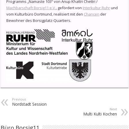
Programms „Namaste 103“ von Anup Khattri Chettri /
Machbarschaft Borsig11 e.V.
, gefördert von
Interkultur Ruhr
und
vom Kulturbüro Dortmund, realisiert mit den
Chancen
der
Bewohner des Borsigplatz-Quartiers.
Previous
Nordstadt Session
Next
Multi Kulti Kochen
Büro Borsig11