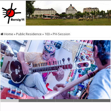
Home
»
Public Residence
»
103
»
PH-Session