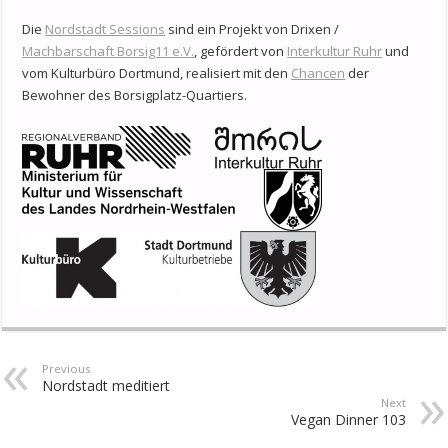
Die
Nordstadt Sessions
sind ein Projekt von Drixen /
Machbarschaft Borsig11 e.V.
, gefördert von
Interkultur Ruhr
und
vom Kulturbüro Dortmund, realisiert mit den
Chancen
der
Bewohner des Borsigplatz-Quartiers.
Previous
Nordstadt meditiert
Next
Vegan Dinner 103