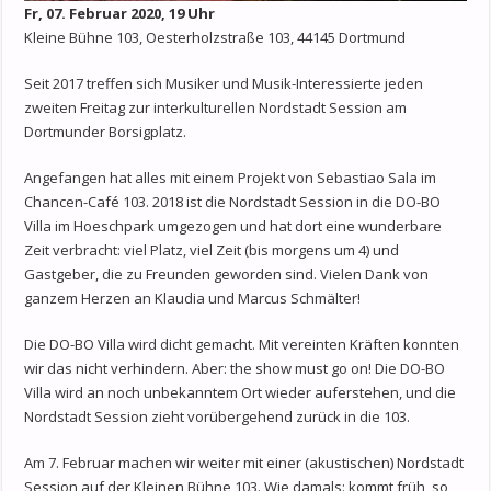
Fr, 07. Februar 2020, 19 Uhr
Kleine Bühne 103, Oesterholzstraße 103, 44145 Dortmund
Seit 2017 treffen sich Musiker und Musik-Interessierte jeden
zweiten Freitag zur interkulturellen Nordstadt Session am
Dortmunder Borsigplatz.
Angefangen hat alles mit einem Projekt von Sebastiao Sala im
Chancen-Café 103. 2018 ist die Nordstadt Session in die DO-BO
Villa im Hoeschpark umgezogen und hat dort eine wunderbare
Zeit verbracht: viel Platz, viel Zeit (bis morgens um 4) und
Gastgeber, die zu Freunden geworden sind. Vielen Dank von
ganzem Herzen an Klaudia und Marcus Schmälter!
Die DO-BO Villa wird dicht gemacht. Mit vereinten Kräften konnten
wir das nicht verhindern. Aber: the show must go on! Die DO-BO
Villa wird an noch unbekanntem Ort wieder auferstehen, und die
Nordstadt Session zieht vorübergehend zurück in die 103.
Am 7. Februar machen wir weiter mit einer (akustischen) Nordstadt
Session auf der Kleinen Bühne 103. Wie damals: kommt früh, so