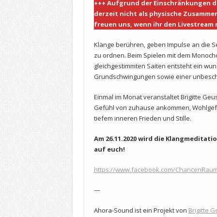
+++ Aufgrund der Einschränkungen de
derzeit nicht als physische Zusamme
freuen uns, wenn ihr den Livestream 
Klänge berühren, geben Impulse an die Se
zu ordnen. Beim Spielen mit dem Monocho
gleichgestimmten Saiten entsteht ein wu
Grundschwingungen sowie einer unbeschre
Einmal im Monat veranstaltet Brigitte Geu
Gefühl von zuhause ankommen, Wohlgefüh
tiefem inneren Frieden und Stille.
Am 26.11.2020 wird die Klangmeditati
auf euch!
https://www.facebook.com/ChancenRau
—
Ahora-Sound ist ein Projekt von
Brigitte 