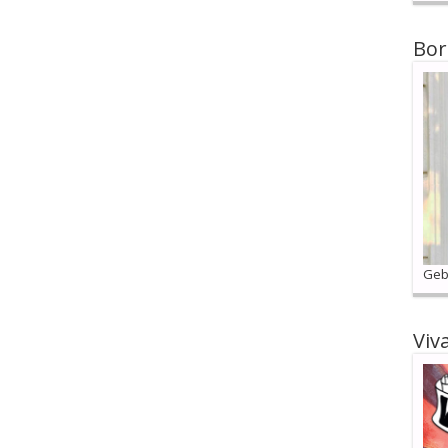
Bor
Geb
Viv