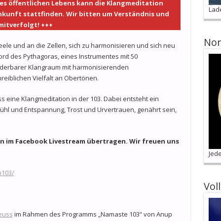
s öffentlichen Lebens kann die Klangmeditation
Lad
nkunft stattfinden. Wir bitten um Verständnis und
mitverfolgt! +++
Nor
ele und an die Zellen, sich zu harmonisieren und sich neu
rd des Pythagoras, eines Instrumentes mit 50
nderbarer Klangraum mit harmonisierenden
iblichen Vielfalt an Obertönen.
ss eine Klangmeditation in der 103. Dabei entsteht ein
l und Entspannung, Trost und Urvertrauen, genährt sein,
on im Facebook Livestream übertragen. Wir freuen uns
Jede
m103/
Vol
Geuss
im Rahmen des Programms „Namaste 103“ von Anup