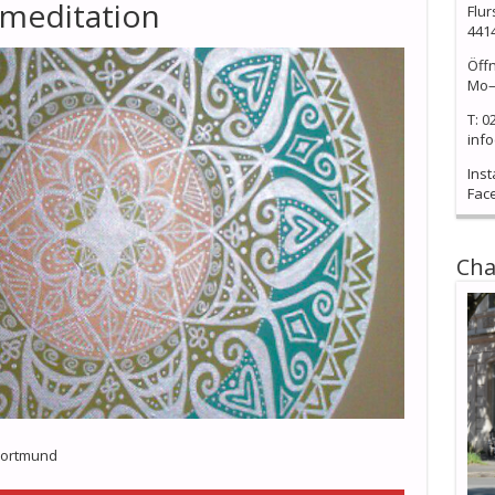
meditation
Flur
441
Öff
Mo–
T: 0
info
Ins
Fac
Cha
 Dortmund