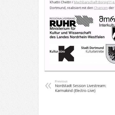
Khattri Chettri /
Machbarschaft Borsig11 e.
Dortmund, realisiert mit den
Chancen
der 
Previous
Nordstadt Session Livestream:
Karmakind (Electro-Live)