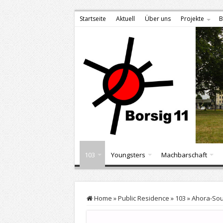
Startseite
Aktuell
Über uns
Projekte
B
103
Youngsters
Machbarschaft
Home
»
Public Residence
»
103
»
Ahora-Sou