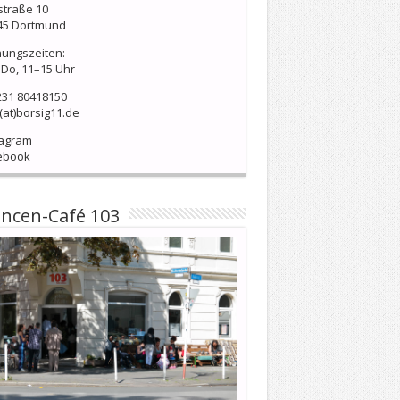
straße 10
45 Dortmund
nungszeiten:
Do, 11–15 Uhr
231 80418150
(at)borsig11.de
tagram
ebook
ncen-Café 103