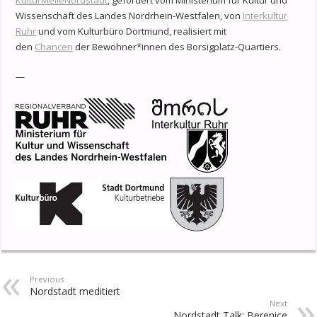
KulturMeileNordstadt
, gefördert vom Ministerium für Kultur und
Wissenschaft des Landes Nordrhein-Westfalen, von
Interkultur
Ruhr
und vom Kulturbüro Dortmund, realisiert mit
den
Chancen
der Bewohner*innen des Borsigplatz-Quartiers.
—
Previous
Nordstadt meditiert
Next
Nordstadt Talk: Berenice