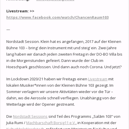
Livestream
:
>>
https://www.facebook.com/watch/ChancenRaum103
—
Nordstadt Session. Klein hat es angefangen, 2017 auf der Kleinen
Bühne 103 – bring‘ dein Instrument mit und steig‘ ein. Zwei Jahre
lang haben wir danach jeden zweiten Freitag in der DO-BO Villa bis
in die Morgenstunden gefeiert. Dann wurde der Club im
Hoeschpark geschlossen. Und dann auch noch Corona. Und jetzt?
Im Lockdown 2020/21 haben wir Freitags einen
Livestream
mit
lokalen Musiker*innen von der Kleinen Bühne 103 gezeigt. Im
Sommer verlagern wir unsere Aktivitäten wieder vor die Tür –
dahin, wo die Aerosole schnell verfliegen. Unabhängig von der
Wetterlage wird der Opener gestreamt.
Die
Nordstadt Sessions
sind Teil des Programms „Salām 103“ von
Julia Rumi /
Machbarschaft Borsig11 e.V.
, in Kooperation mit der