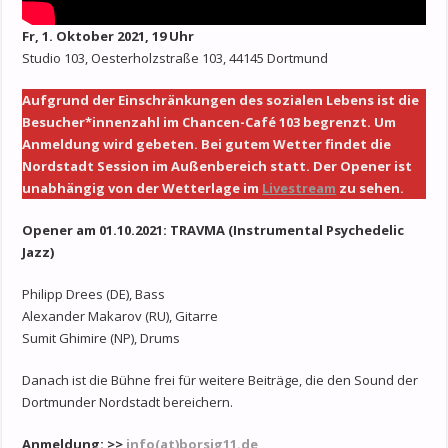
Fr, 1. Oktober 2021, 19 Uhr
Studio 103, Oesterholzstraße 103, 44145 Dortmund
Aufgrund der Einschränkungen des sozialen Lebens ist die
Besucher*innenzahl im Chancen-Café 103 begrenzt. Um
Anmeldung wird gebeten. Bei gutem Wetter findet die
Nordstadt Session im Außenbereich statt. Der Opener ist
unabhängig von der Wetterlage im
Livestream
zu sehen.
Opener am 01.10.2021: TRAVMA (Instrumental Psychedelic
Jazz)
Philipp Drees (DE), Bass
Alexander Makarov (RU), Gitarre
Sumit Ghimire (NP), Drums
Danach ist die Bühne frei für weitere Beiträge, die den Sound der
Dortmunder Nordstadt bereichern.
Anmeldung: >>
info(at)borsig11.de