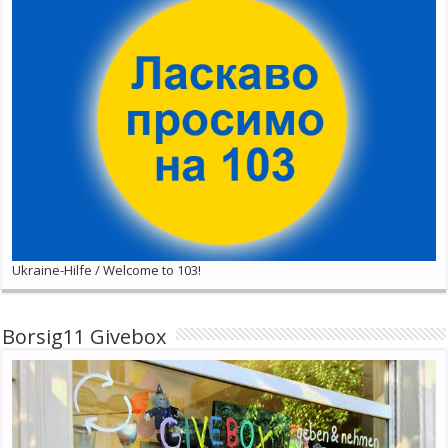
Ukraine-Hilfe / Welcome to 103!
Borsig11 Givebox