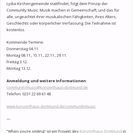
Lydia-Kirchengemeinde stattfindet, folgt dem Prinzip der
Community Music: Musik machen in Gemeinschaft, und das für
alle, ungeachtet ihrer musikalischen Fähigkeiten, ihres Alters,
Geschlechts oder körperlicher Verfassung. Die Teilnahme ist
kostenlos.
Kommende Termine:
Donnerstag 04.11.
Montag 08.11., 15.11., 22.11., 29.11.
Freitag 3.12.
Montag 13.12.
Anmeldung und weitere Informationen:
communitymusic@konzerthaus-dortmund.de
Telefon: 0231 22 69 61 48
www.konzerthaus-dortmund.de/communitymusic
—
“When you’re smiling” ist ein Projekt des
Konzerthaus Dortmund
in