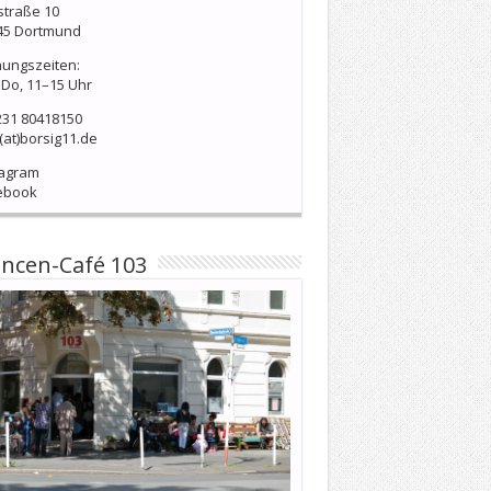
straße 10
45 Dortmund
nungszeiten:
Do, 11–15 Uhr
231 80418150
(at)borsig11.de
tagram
ebook
ncen-Café 103