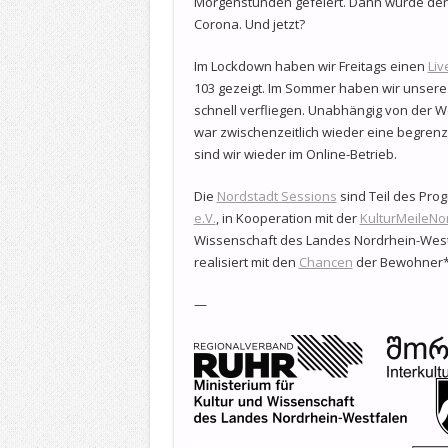
Morgenstunden gefeiert. Dann wurde der
Corona. Und jetzt?
Im Lockdown haben wir Freitags einen
Liv
103 gezeigt. Im Sommer haben wir unsere A
schnell verfliegen. Unabhängig von der 
war zwischenzeitlich wieder eine begren
sind wir wieder im Online-Betrieb.
Die
Nordstadt Sessions
sind Teil des Pro
e.V.
, in Kooperation mit der
KulturMeileNo
Wissenschaft des Landes Nordrhein-West
realisiert mit den
Chancen
der Bewohner*i
—