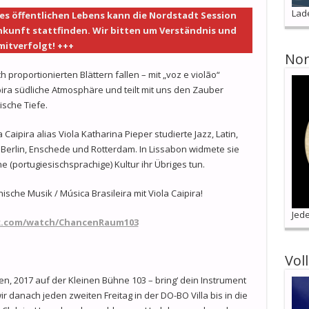
Lad
s öffentlichen Lebens kann die Nordstadt Session
nkunft stattfinden. Wir bitten um Verständnis und
itverfolgt! +++
Nor
 proportionierten Blättern fallen – mit „voz e violão“
pira südliche Atmosphäre und teilt mit uns den Zauber
ische Tiefe.
ipira alias Viola Katharina Pieper studierte Jazz, Latin,
Berlin, Enschede und Rotterdam. In Lissabon widmete sie
ne (portugiesischsprachige) Kultur ihr Übriges tun.
ische Musik / Música Brasileira mit Viola Caipira!
Jede
k.com/watch/ChancenRaum103
Vol
n, 2017 auf der Kleinen Bühne 103 – bring‘ dein Instrument
ir danach jeden zweiten Freitag in der DO-BO Villa bis in die