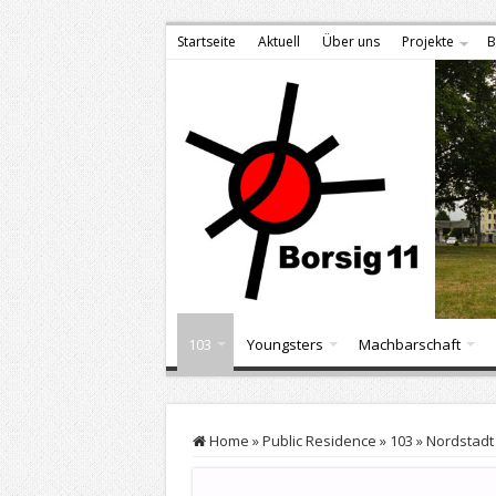
Startseite
Aktuell
Über uns
Projekte
B
103
Youngsters
Machbarschaft
Home
»
Public Residence
»
103
»
Nordstadt 