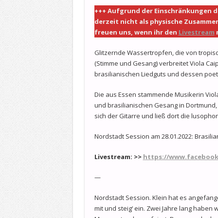
+++ Aufgrund der Einschränkungen de
derzeit nicht als physische Zusamme
freuen uns, wenn ihr den
Livestream
m
Glitzernde Wassertropfen, die von tropisch
(Stimme und Gesang) verbreitet Viola Cai
brasilianischen Liedguts und dessen poet
Die aus Essen stammende Musikerin Viola Ca
und brasilianischen Gesang in Dortmund, 
sich der Gitarre und ließ dort die lusopho
Nordstadt Session am 28.01.2022: Brasilian
Livestream
:
>>
https://www.faceboo
—
Nordstadt Session. Klein hat es angefange
mit und steig‘ ein. Zwei Jahre lang haben w