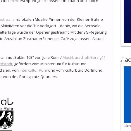
 Club im Hoeschpark geschlossen. Und dann auch noch
estream
mit lokalen Musiker*innen von der Kleinen Bühne
ktivitäten vor die Tür verlagert – dahin, wo die Aerosole
Wetterlage wurde der Opener gestreamt. Mit der 3G-Regelung
zte Anzahl an Zuschauer*innen im Café zugelassen. Aktuell
gramms „Salām 103“ von Julia Rumi /
Machbarschaft Borsig11
Лас
rdstadt
, gefördert vom Ministerium für Kultur und
falen, von
Interkultur Ruhr
und vom Kulturbüro Dortmund,
nnen des Borsigplatz-Quartiers.
Ukra