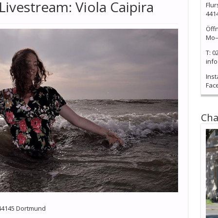
ivestream: Viola Caipira
Flur
441
Öff
Mo–
T: 0
info
Ins
Fac
Cha
 44145 Dortmund