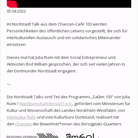
05.04.2022
Im Nordstadt Talk aus dem Chancen-Café 103 werden
Persönlichkeiten des öffentlichen Lebens vorgestellt, die sich für
interkulturellen Austausch und ein solidarisches Miteinander
einsetzen.
Dieses mal hat Julia Rumi mit dem Social Entrepreneur und
Aktivisten Rod William gesprochen, der sich seit vielen Jahren in
der Dortmunder Nordstadt engagiert.
—
Die Nordstadt Talks sind Teil des Programms „Salām 103“ von Julia
Rumi /
Machbarschaft Borsig11 e.V.
, gefördert vom Ministerium für
Kultur und Wissenschaft des Landes Nordrhein-Westfalen, von
Interkultur Ruhr
und vom Kulturbüro Dortmund, realisiert mit
den
Chancen
der Bewohner*innen des Borsigplatz-Quartiers.