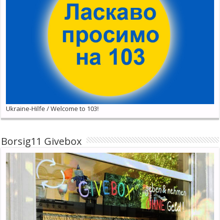
Ukraine-Hilfe / Welcome to 103!
Borsig11 Givebox