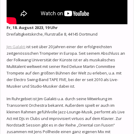
Fr, 18. August 2023, 19 Uhr
Dreifaltigkeitskirche, Flurstraße 8, 44145 Dortmund
Jim Galakti
ist seit über 20 Jahren einer der erfolgreichsten
zeitgenössischen Trompeter in Europa. Seit seinem Abschluss an
der Folkwang Universität der Künste ist er als musikalisches
Multitalent weltweit mit seiner Red Deluxe Martin Committee
Trompete auf den größten Bühnen der Welt zu erleben, u.a. mit
der Electro Swing-Band TAPE FIVE, bei der er seit 2010 als Live-
Musiker und Studio-Musiker dabei ist.
Im Ruhrgebiet ist Jim Galakti u.a. durch seine Mitwirkung im
Transorient Orchestra bekannt. Außerdem spielt er auch im
kleinen Rahmen gefühlvolle Jazz-Lounge-Musik, performt als Live
Act mit DJs in Clubs und improvisiert virtuos auf dem Klavier. Zur
Nordstadt Session gibt es in der Reihe „Oriental con Fusion“
zusammen mit Jens Pollheide einen ganz eigenen Mix mit