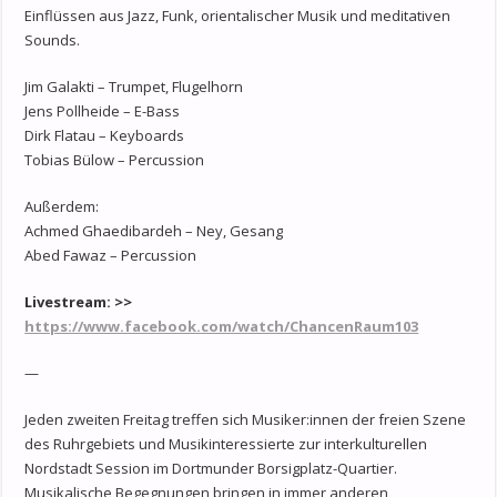
Einflüssen aus Jazz, Funk, orientalischer Musik und meditativen
Sounds.
Jim Galakti – Trumpet, Flugelhorn
Jens Pollheide – E-Bass
Dirk Flatau – Keyboards
Tobias Bülow – Percussion
Außerdem:
Achmed Ghaedibardeh – Ney, Gesang
Abed Fawaz – Percussion
Livestream
:
>>
https://www.facebook.com/watch/ChancenRaum103
—
Jeden zweiten Freitag treffen sich Musiker:innen der freien Szene
des Ruhrgebiets und Musikinteressierte zur interkulturellen
Nordstadt Session im Dortmunder Borsigplatz-Quartier.
Musikalische Begegnungen bringen in immer anderen