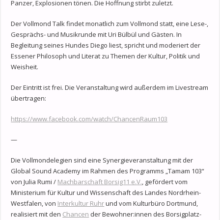
Panzer, Explosionen tönen. Die Hoffnung stirbt zuletzt.
Der Vollmond Talk findet monatlich zum Vollmond statt, eine Lese-,
Gesprächs- und Musikrunde mit Uri Bülbül und Gästen. In
Begleitung seines Hundes Diego liest, spricht und moderiert der
Essener Philosoph und Literat zu Themen der Kultur, Politik und
Weisheit.
Der Eintritt ist frei. Die Veranstaltung wird außerdem im Livestream
übertragen:
https://www.facebook.com/watch/ChancenRaum103
—
Die Vollmondelegien sind eine Synergieveranstaltung mit der
Global Sound Academy im Rahmen des Programms „Tamam 103“
von Julia Rumi /
Machbarschaft Borsig11 e.V.
, gefördert vom
Ministerium für Kultur und Wissenschaft des Landes Nordrhein-
Westfalen, von
Interkultur Ruhr
und vom Kulturbüro Dortmund,
realisiert mit den
Chancen
der Bewohner:innen des Borsigplatz-