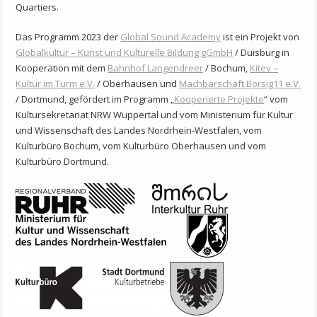
Quartiers.
Das Programm 2023 der
Global Sound Academy
ist ein Projekt von
Globalkultur – Kunst und Kulturelle Bildung gGmbH
/ Duisburg in
Kooperation mit dem
Bahnhof Langendreer
/ Bochum,
Kitev –
Kultur im Turm e.V.
/ Oberhausen und
Machbarschaft Borsig11 e.V.
/ Dortmund, gefördert im Programm „
Kooperierte Projekte
“ vom
Kultursekretariat NRW Wuppertal und vom Ministerium für Kultur
und Wissenschaft des Landes Nordrhein-Westfalen, vom
Kulturbüro Bochum, vom Kulturbüro Oberhausen und vom
Kulturbüro Dortmund.