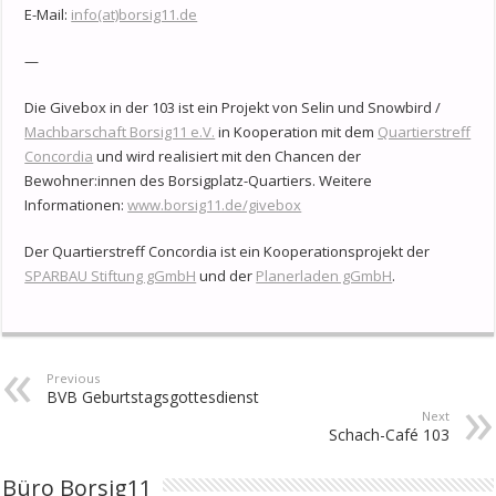
E-Mail:
info(at)borsig11.de
—
Die Givebox in der 103 ist ein Projekt von Selin und Snowbird /
Machbarschaft Borsig11 e.V.
in Kooperation mit dem
Quartierstreff
Concordia
und wird realisiert mit den Chancen der
Bewohner:innen des Borsigplatz-Quartiers. Weitere
Informationen:
www.borsig11.de/givebox
Der Quartierstreff Concordia ist ein Kooperationsprojekt der
SPARBAU Stiftung gGmbH
und der
Planerladen gGmbH
.
Previous
BVB Geburtstagsgottesdienst
Next
Schach-Café 103
Büro Borsig11