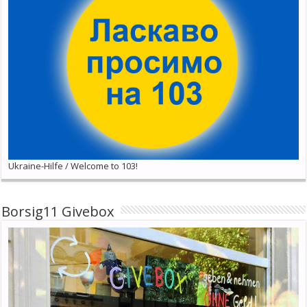
Ukraine-Hilfe / Welcome to 103!
Borsig11 Givebox