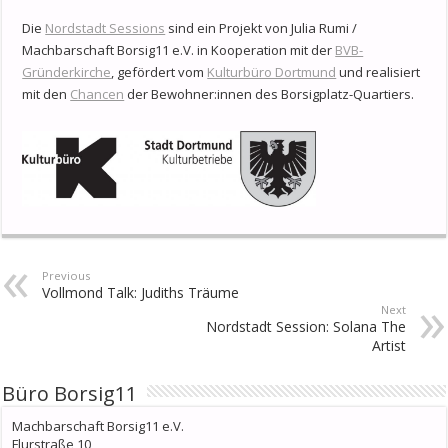
Die
Nordstadt Sessions
sind ein Projekt von Julia Rumi /
Machbarschaft Borsig11 e.V. in Kooperation mit der
BVB-
Gründerkirche
, gefördert vom
Kulturbüro Dortmund
und realisiert
mit den
Chancen
der Bewohner:innen des Borsigplatz-Quartiers.
Previous
Vollmond Talk: Judiths Träume
Next
Nordstadt Session: Solana The
Artist
Büro Borsig11
Machbarschaft Borsig11 e.V.
Flurstraße 10