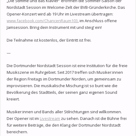
„Die Stimme und das Klavier“ eröffnen die Sommer-Saison der
Nordstadt Session im Welcome-Zelt der BVB-Gründerkirche. Das
Opener-Konzert wird ab 19 Uhr im Livestream übertragen:
www.facebook.com/ChancenRaum103
, im Anschluss offene
Jamsession. Bring dein Instrument mit und steig‘ ein!
Die Teilnahme ist kostenlos, der Eintritt ist frei.
—
Die Dortmunder Nordstadt Session ist eine Institution für die freie
Musikszene im Ruhrgebiet. Seit 2017 treffen sich Musiker:innen
der Region Freitags im Dortmunder Norden, um gemeinsam zu
improvisieren. Die musikalische Mischung ist so bunt wie die
Bevölkerung des Stadtteils, der seinen ganz eigenen Sound
kreiert.
Musiker:innen und Bands aller Stilrichtungen sind willkommen.
Der Opener ist im
Livestream
zu sehen. Danach ist die Bühne frei
für weitere Beiträge, die den Klang der Dortmunder Nordstadt
bereichern.