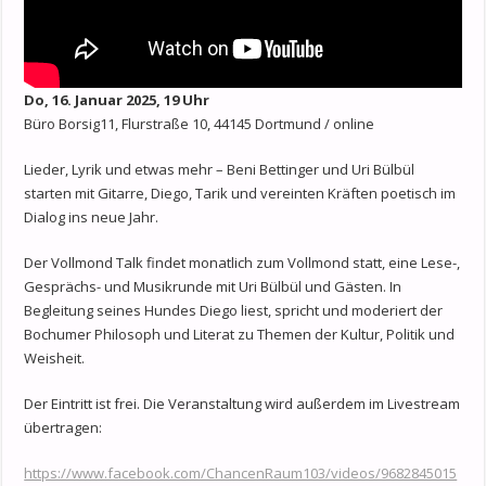
Do, 16. Januar 2025, 19 Uhr
Büro Borsig11, Flurstraße 10, 44145 Dortmund / online
Lieder, Lyrik und etwas mehr – Beni Bettinger und Uri Bülbül
starten mit Gitarre, Diego, Tarik und vereinten Kräften poetisch im
Dialog ins neue Jahr.
Der Vollmond Talk findet monatlich zum Vollmond statt, eine Lese-,
Gesprächs- und Musikrunde mit Uri Bülbül und Gästen. In
Begleitung seines Hundes Diego liest, spricht und moderiert der
Bochumer Philosoph und Literat zu Themen der Kultur, Politik und
Weisheit.
Der Eintritt ist frei. Die Veranstaltung wird außerdem im Livestream
übertragen:
https://www.facebook.com/ChancenRaum103/videos/9682845015