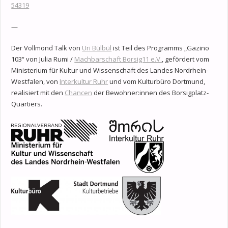
54319
—
Der Vollmond Talk von
Uri Bülbül
ist Teil des Programms „Gazino
103“ von Julia Rumi /
Machbarschaft Borsig11 e.V.
, gefördert vom
Ministerium für Kultur und Wissenschaft des Landes Nordrhein-
Westfalen, von
Interkultur Ruhr
und vom Kulturbüro Dortmund,
realisiert mit den
Chancen
der Bewohner:innen des Borsigplatz-
Quartiers.