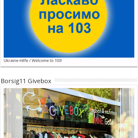
Ukraine-Hilfe / Welcome to 103!
Borsig11 Givebox