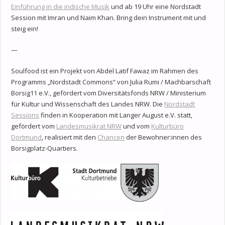
Einführung in die indische Musik
und ab 19 Uhr eine Nordstadt
Session mit Imran und Naim Khan. Bring dein Instrument mit und
steig ein!
—
Soulfood ist ein Projekt von Abdel Latif Fawaz im Rahmen des
Programms „Nordstadt Commons“ von Julia Rumi / Machbarschaft
Borsig11 e.V., gefördert vom Diversitätsfonds NRW / Ministerium
für Kultur und Wissenschaft des Landes NRW. Die
Nordstadt
Sessions
finden in Kooperation mit Langer August e.V. statt,
gefördert vom
Landesmusikrat NRW
und vom
Kulturbüro
Dortmund
, realisiert mit den
Chancen
der Bewohner:innen des
Borsigplatz-Quartiers.