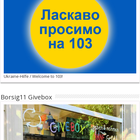
Ukraine-Hilfe / Welcome to 103!
Borsig11 Givebox