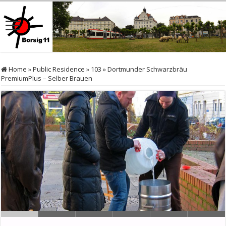
Home
»
Public Residence
»
103
»
Dortmunder Schwarzbräu
PremiumPlus – Selber Brauen