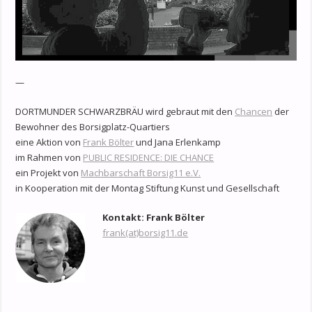
—
DORTMUNDER SCHWARZBRÄU wird gebraut mit den
Chancen
der
Bewohner des Borsigplatz-Quartiers
eine Aktion von
Frank Bölter
und Jana Erlenkamp
im Rahmen von
PUBLIC RESIDENCE: DIE CHANCE
ein Projekt von
Machbarschaft Borsig11 e.V.
in Kooperation mit der Montag Stiftung Kunst und Gesellschaft
Kontakt: Frank Bölter
frank(at)borsig11.de