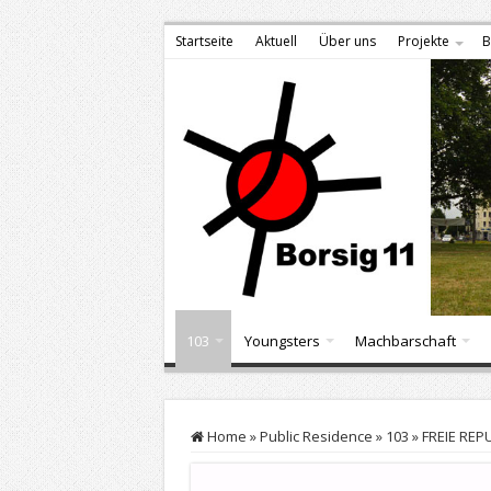
Startseite
Aktuell
Über uns
Projekte
B
103
Youngsters
Machbarschaft
Home
»
Public Residence
»
103
»
FREIE REP