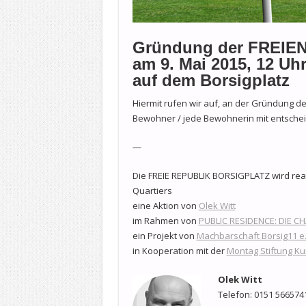
Gründung der FREIE
am 9. Mai 2015, 12 Uh
auf dem Borsigplatz
Hiermit rufen wir auf, an der Gründung de
Bewohner / jede Bewohnerin mit entschei
—
Die FREIE REPUBLIK BORSIGPLATZ wird real
Quartiers
eine Aktion von
Olek Witt
im Rahmen von
PUBLIC RESIDENCE: DIE C
ein Projekt von
Machbarschaft Borsig11 e.
in Kooperation mit der
Montag Stiftung Ku
Olek Witt
Telefon: 0151 566574