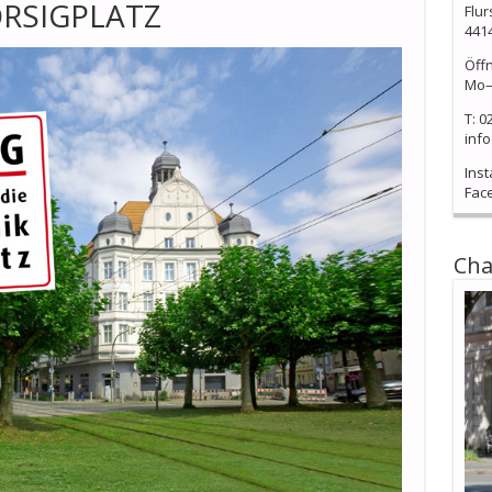
ORSIGPLATZ
Flur
441
Öff
Mo–
T: 0
info
Ins
Fac
Cha