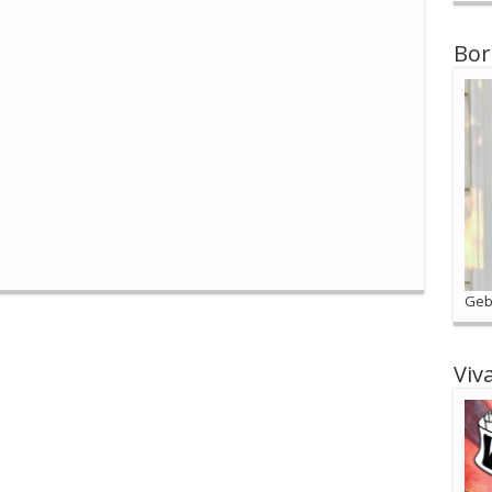
Bor
Geb
Viv