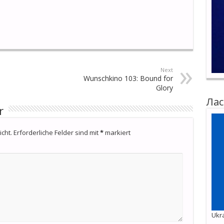
Next
Wunschkino 103: Bound for
Glory
Лас
r
cht.
Erforderliche Felder sind mit
*
markiert
Ukra