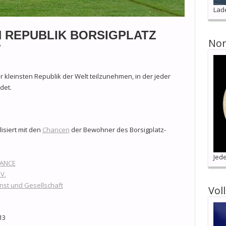
Lad
N REPUBLIK BORSIGPLATZ
Nor
r
r kleinsten Republik der Welt teilzunehmen, in der jeder
det.
isiert mit den
Chancen
der Bewohner des Borsigplatz-
Jede
HANCE
V.
nst und Gesellschaft
Vol
13