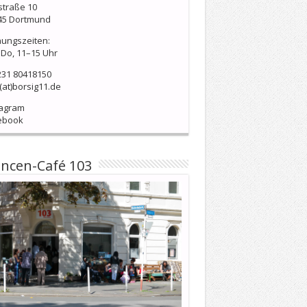
straße 10
45 Dortmund
nungszeiten:
Do, 11–15 Uhr
231 80418150
(at)borsig11.de
tagram
ebook
ncen-Café 103