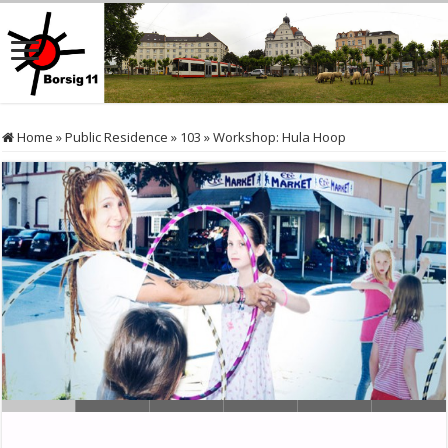
Home
»
Public Residence
»
103
»
Workshop: Hula Hoop