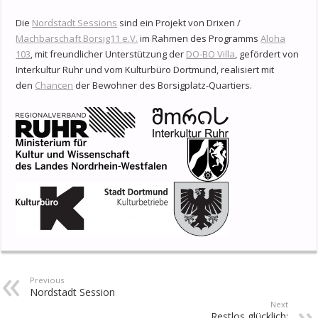
Die
Nordstadt Sessions
sind ein Projekt von Drixen /
Machbarschaft Borsig11 e.V.
im Rahmen des Programms
Aloha
103
, mit freundlicher Unterstützung der
DO-BO Villa
, gefördert von
Interkultur Ruhr und vom Kulturbüro Dortmund, realisiert mit
den
Chancen
der Bewohner des Borsigplatz-Quartiers.
Previous
Nordstadt Session
Next
Restlos glücklich: