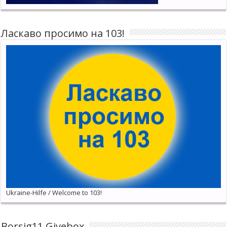
Ласкаво просимо на 103!
Ukraine-Hilfe / Welcome to 103!
Borsig11 Givebox