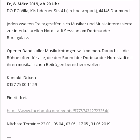
Fr, 8. März 2019, ab 20 Uhr
DO-BO Villa, Kirchderner Str. 41 (im Hoeschpark), 44145 Dortmund
Jeden zweiten Freitag treffen sich Musiker und Musik-Interessierte
zur interkulturellen Nordstadt Session am Dortmunder
Borsigplatz.
Opener Bands aller Musikrichtungen willkommen. Danach ist die
Bühne offen für alle, die den Sound der Dortmunder Nordstadt mit
ihren musikalischen Beiträgen bereichern wollen.
Kontakt: Drixen
0157 75 00 14 59
Eintritt frei.
https://www.facebook.com/events/577574312723354/
Nächste Termine: 22.03., 05.04., 03.05., 17.05., 31.05.2019
—