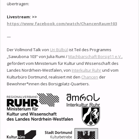
übertragen:
Livestream
:
>>
https://www.facebook.com/watch/ChancenRaum103
—
Der Vollmond Talk von
Uri Bülbül
ist Teil des Programms
„Sawubona 103“ von Julia Rumi /
Machbarschaft Borsig11 e.V.
,
gefördert vom Ministerium für Kultur und Wissenschaft des
Landes Nordrhein-Westfalen, von
Interkultur Ruhr
und vom
Kulturbüro Dortmund, realisiert mit den
Chancen
der
Bewohner*innen des Borsigplatz-Quartiers.