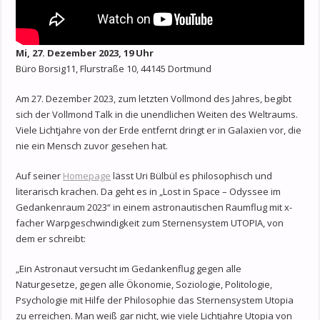
Mi, 27. Dezember 2023, 19 Uhr
Büro Borsig11, Flurstraße 10, 44145 Dortmund
Am 27. Dezember 2023, zum letzten Vollmond des Jahres, begibt
sich der Vollmond Talk in die unendlichen Weiten des Weltraums.
Viele Lichtjahre von der Erde entfernt dringt er in Galaxien vor, die
nie ein Mensch zuvor gesehen hat.
Auf seiner
Homepage
lässt Uri Bülbül es philosophisch und
literarisch krachen. Da geht es in „Lost in Space – Odyssee im
Gedankenraum 2023“ in einem astronautischen Raumflug mit x-
facher Warpgeschwindigkeit zum Sternensystem UTOPIA, von
dem er schreibt:
„Ein Astronaut versucht im Gedankenflug gegen alle
Naturgesetze, gegen alle Ökonomie, Soziologie, Politologie,
Psychologie mit Hilfe der Philosophie das Sternensystem Utopia
zu erreichen. Man weiß gar nicht, wie viele Lichtjahre Utopia von