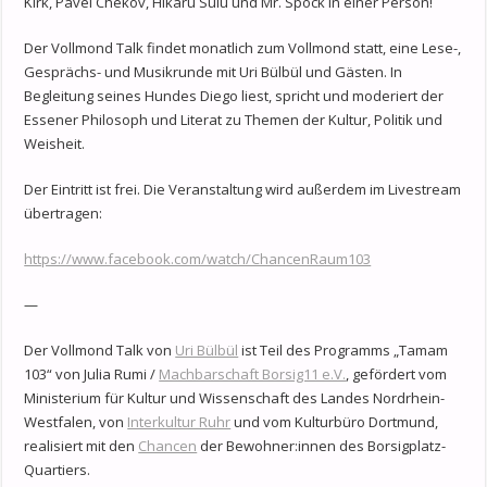
Kirk, Pavel Chekov, Hikaru Sulu und Mr. Spock in einer Person!
Der Vollmond Talk findet monatlich zum Vollmond statt, eine Lese-,
Gesprächs- und Musikrunde mit Uri Bülbül und Gästen. In
Begleitung seines Hundes Diego liest, spricht und moderiert der
Essener Philosoph und Literat zu Themen der Kultur, Politik und
Weisheit.
Der Eintritt ist frei. Die Veranstaltung wird außerdem im Livestream
übertragen:
https://www.facebook.com/watch/ChancenRaum103
—
Der Vollmond Talk von
Uri Bülbül
ist Teil des Programms „Tamam
103“ von Julia Rumi /
Machbarschaft Borsig11 e.V.
, gefördert vom
Ministerium für Kultur und Wissenschaft des Landes Nordrhein-
Westfalen, von
Interkultur Ruhr
und vom Kulturbüro Dortmund,
realisiert mit den
Chancen
der Bewohner:innen des Borsigplatz-
Quartiers.