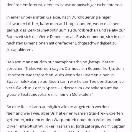
der Erde entfernt ist, denn es ist astronomisch gar nicht entdeckt.
In einer unbekannten Galaxie, nach Durchquerung einiger
schwarzer Löcher, kann man auf Utopia landen, wenn es einem
gelingt, das Zeit-Raum-Kontinuum zu durchbrechen und relativ zur
Raumzeit sich die Vierte Dimension als Basis nehmend, sich in die
nächsten Dimensionen mit dreifacher Lichtgeschwindigkeit zu
‚katapultieren‘.
Da kann man natürlich nur metaphorisch von ‚katapultieren‘
sprechen. Trekis würden sagen: Da muss ein Beamer her! Ja, dem
ist nicht zu widersprechen, auch wenn das Beamen einen in
Space molekular so auflösen kann wie heißer Tee den Zucker, so
versüße ich in ‚Lost in Space – Odyssee im Gedankenraum‘ die
globale Textatmosphäre mit meinen Molekülen.“
So eine Reise kann unmöglich alleine angetreten werden.
Niemand weiß wie, aber Uri hat einen wahren Star-Trek-Experten
gefunden, mit dem er den Warpantrieb unter den Vollmond holt:
Oliver Tintelott ist Will Riker, Tasha Yar, Jordi LaForge, Worf, Captain