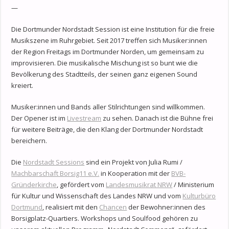
—
Die Dortmunder Nordstadt Session ist eine Institution für die freie
Musikszene im Ruhrgebiet. Seit 2017 treffen sich Musiker:innen
der Region Freitags im Dortmunder Norden, um gemeinsam zu
improvisieren. Die musikalische Mischung ist so bunt wie die
Bevölkerung des Stadtteils, der seinen ganz eigenen Sound
kreiert.
Musiker:innen und Bands aller Stilrichtungen sind willkommen.
Der Opener ist im
Livestream
zu sehen. Danach ist die Bühne frei
für weitere Beiträge, die den Klang der Dortmunder Nordstadt
bereichern.
Die
Nordstadt Sessions
sind ein Projekt von Julia Rumi /
Machbarschaft Borsig11 e.V.
in Kooperation mit der
BVB-
Gründerkirche
, gefördert vom
Landesmusikrat NRW
/ Ministerium
für Kultur und Wissenschaft des Landes NRW und vom
Kulturbüro
Dortmund
, realisiert mit den
Chancen
der Bewohner:innen des
Borsigplatz-Quartiers. Workshops und Soulfood gehören zu