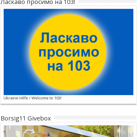
Ласкаво просимо на 103!
Ukraine-Hilfe / Welcome to 103!
Borsig11 Givebox