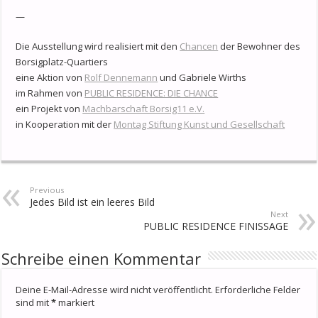
—
Die Ausstellung wird realisiert mit den
Chancen
der Bewohner des
Borsigplatz-Quartiers
eine Aktion von
Rolf Dennemann
und Gabriele Wirths
im Rahmen von
PUBLIC RESIDENCE: DIE CHANCE
ein Projekt von
Machbarschaft Borsig11 e.V.
in Kooperation mit der
Montag Stiftung Kunst und Gesellschaft
Previous
Jedes Bild ist ein leeres Bild
Next
PUBLIC RESIDENCE FINISSAGE
Schreibe einen Kommentar
Deine E-Mail-Adresse wird nicht veröffentlicht.
Erforderliche Felder
sind mit
*
markiert