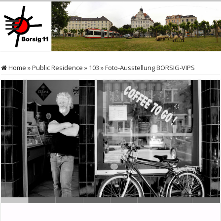
Home
»
Public Residence
»
103
»
Foto-Ausstellung BORSIG-VIPS