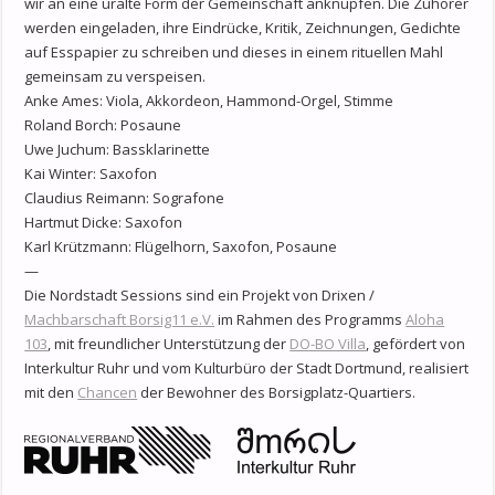
wir an eine uralte Form der Gemeinschaft anknüpfen. Die Zuhörer
werden eingeladen, ihre Eindrücke, Kritik, Zeichnungen, Gedichte
auf Esspapier zu schreiben und dieses in einem rituellen Mahl
gemeinsam zu verspeisen.
Anke Ames: Viola, Akkordeon, Hammond-Orgel, Stimme
Roland Borch: Posaune
Uwe Juchum: Bassklarinette
Kai Winter: Saxofon
Claudius Reimann: Sografone
Hartmut Dicke: Saxofon
Karl Krützmann: Flügelhorn, Saxofon, Posaune
—
Die Nordstadt Sessions sind ein Projekt von Drixen /
Machbarschaft Borsig11 e.V.
im Rahmen des Programms
Aloha
103
, mit freundlicher Unterstützung der
DO-BO Villa
, gefördert von
Interkultur Ruhr und vom Kulturbüro der Stadt Dortmund, realisiert
mit den
Chancen
der Bewohner des Borsigplatz-Quartiers.