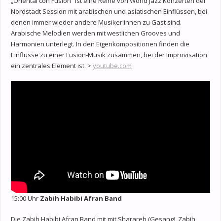
„Oriental con Fusion“ ist eine Reihe von World Jazz Konzerten der
Nordstadt Session mit arabischen und asiatischen Einflüssen, bei
denen immer wieder andere Musiker:innen zu Gast sind.
Arabische Melodien werden mit westlichen Grooves und
Harmonien unterlegt. In den Eigenkompositionen finden die
Einflüsse zu einer Fusion-Musik zusammen, bei der Improvisation
ein zentrales Element ist. >
youtube.com
15:00 Uhr
Zabih Habibi Afran Band
Die Zabih Habibi Afran Band mit mit Sharareh (Gesang), Zabih