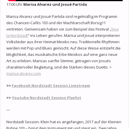
17:00 Uhr
Marisa Alvarez und Josué Partida
Marisa Alvarez und Josué Partida sind regelmäßig im Programm
des Chancen-Cafés 103 und der Machbarschaft Borsig11
vertreten. Gemeinsam haben sie zum Beispiel das Festival „
Viva
la Nordstadt
“ ins Leben gerufen. Marisa und Josué interpretieren
Volkslieder aus ihrer Heimat Mexiko neu. Traditionelle Rhythmen
werden mit Pop und Blues gemischt. Auf diese Weise entsteht die
Möglichkeit, das musikalische Erbe Mexikos auf eine ganz neue
Art zu erleben. Marisas sanfte Stimme, getragen von Josués
charaktervoller Begleitung, sind die Stärken dieses Duetts. >
marisa-alvarez.com
>>
Facebook Nordstadt Session Livestream
>>
Youtube Nordstadt Session Playlist
—
Nordstadt Session. Klein hat es angefangen, 2017 auf der Kleinen
Bühne 103 – bring‘ dein Instrument mit und steig‘ ein. Zwei Jahre