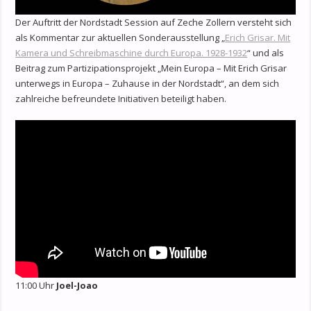
Der Auftritt der Nordstadt Session auf Zeche Zollern versteht sich
als Kommentar zur aktuellen Sonderausstellung „
Erich Grisar. Mit
Kamera und Schreibmaschine durch Europa. 1928-1932
“ und als
Beitrag zum Partizipationsprojekt „Mein Europa – Mit Erich Grisar
unterwegs in Europa – Zuhause in der Nordstadt“, an dem sich
zahlreiche befreundete Initiativen beteiligt haben.
11:00 Uhr
Joel-Joao