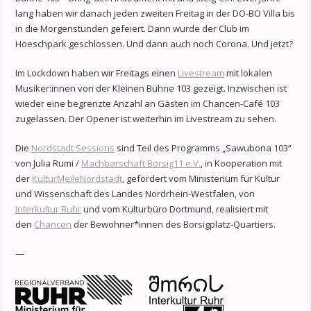
lang haben wir danach jeden zweiten Freitag in der DO-BO Villa bis
in die Morgenstunden gefeiert. Dann wurde der Club im
Hoeschpark geschlossen. Und dann auch noch Corona. Und jetzt?
Im Lockdown haben wir Freitags einen
Livestream
mit lokalen
Musiker:innen von der Kleinen Bühne 103 gezeigt. Inzwischen ist
wieder eine begrenzte Anzahl an Gästen im Chancen-Café 103
zugelassen. Der Opener ist weiterhin im Livestream zu sehen.
Die
Nordstadt Sessions
sind Teil des Programms „Sawubona 103“
von Julia Rumi /
Machbarschaft Borsig11 e.V.
, in Kooperation mit
der
KulturMeileNordstadt
, gefördert vom Ministerium für Kultur
und Wissenschaft des Landes Nordrhein-Westfalen, von
Interkultur Ruhr
und vom Kulturbüro Dortmund, realisiert mit
den
Chancen
der Bewohner*innen des Borsigplatz-Quartiers.
—