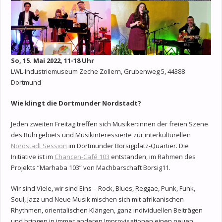
So, 15. Mai 2022, 11-18 Uhr
LWL-Industriemuseum Zeche Zollern, Grubenweg 5, 44388
Dortmund
Wie klingt die Dortmunder Nordstadt?
Jeden zweiten Freitag treffen sich Musiker:innen der freien Szene
des Ruhrgebiets und Musikinteressierte zur interkulturellen
Nordstadt Session
im Dortmunder Borsigplatz-Quartier. Die
Initiative ist im
Chancen-Café 103
entstanden, im Rahmen des
Projekts “Marhaba 103” von Machbarschaft Borsig11.
Wir sind Viele, wir sind Eins – Rock, Blues, Reggae, Punk, Funk,
Soul, Jazz und Neue Musik mischen sich mit afrikanischen
Rhythmen, orientalischen Klängen, ganz individuellen Beiträgen
und bringen in immer anderen Improvisationen einen neuen