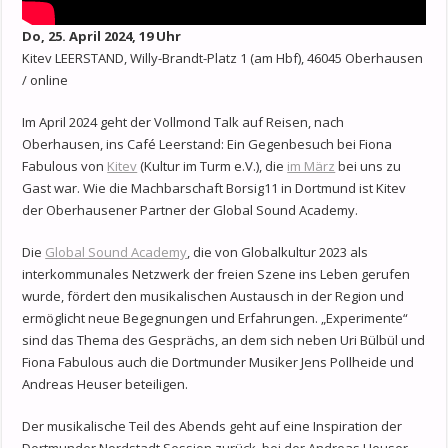
Do, 25. April 2024, 19 Uhr
Kitev LEERSTAND, Willy-Brandt-Platz 1 (am Hbf), 46045 Oberhausen
/ online
Im April 2024 geht der Vollmond Talk auf Reisen, nach
Oberhausen, ins Café Leerstand: Ein Gegenbesuch bei Fiona
Fabulous von
Kitev
(Kultur im Turm e.V.), die
im März
bei uns zu
Gast war. Wie die Machbarschaft Borsig11 in Dortmund ist Kitev
der Oberhausener Partner der Global Sound Academy.
Die
Global Sound Academy
, die von Globalkultur 2023 als
interkommunales Netzwerk der freien Szene ins Leben gerufen
wurde, fördert den musikalischen Austausch in der Region und
ermöglicht neue Begegnungen und Erfahrungen. „Experimente“
sind das Thema des Gesprächs, an dem sich neben Uri Bülbül und
Fiona Fabulous auch die Dortmunder Musiker Jens Pollheide und
Andreas Heuser beteiligen.
Der musikalische Teil des Abends geht auf eine Inspiration der