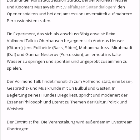
Dortmunder Nordstadt Session zurück, bei der Andreas Heuser
und Kioomars Musayyebi mit „
vielfältigen Saitendialogen
“ den
Opener spielten und bei der Jamsession unvermittelt auf mehrere
Percussionisten trafen.
Ein Experiment, das sich als anschlussfähig erweist: Beim
Vollmond Talk in Oberhausen begegnen sich Andreas Heuser
(Gitarre), Jens Pollheide (Bass, Flöten), Mohammadreza Mirahmadi
(Daf) und Gunnar Nesterov (Percussion), um erneut ins kalte
Wasser zu springen und spontan und ungeprobt zusammen zu
spielen.
Der Vollmond Talk findet monatlich zum Vollmond statt, eine Lese-,
Gesprächs- und Musikrunde mit Uri Bülbül und Gästen. In
Begleitung seines Hundes Diego liest, spricht und moderiert der
Essener Philosoph und Literat zu Themen der Kultur, Politik und
Weisheit.
Der Eintritt ist frei. Die Veranstaltung wird außerdem im Livestream
übertragen: