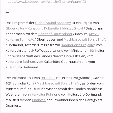
https://www.facebook.com/watch/ChancenRaum103
—
Das Programm der
Global Sound Academy
ist ein Projekt von
Globalkultur – Kunst und Kulturelle Bildung gGmbH
/ Duisburg in
Kooperation mit dem
Bahnhof Langendreer
/ Bochum,
Kitev –
Kultur im Turm e.V.
/ Oberhausen und
Machbarschaft Borsig11 e.V.
/ Dortmund, gefördert im Programm „
Kooperierte Projekte
“ vom
Kultursekretariat NRW Wuppertal und vom Ministerium für Kultur
und Wissenschaft des Landes Nordrhein-Westfalen, vom
Kulturbüro Bochum, vom Kulturbüro Oberhausen und vom
Kulturbüro Dortmund.
Der Vollmond Talk von
Uri Bülbül
ist Teil des Programms „Gazino
103“ von Julia Rumi /
Machbarschaft Borsig11 e.V.
, gefördert vom
Ministerium für Kultur und Wissenschaft des Landes Nordrhein-
Westfalen, von
Interkultur Ruhr
und vom Kulturbüro Dortmund,
realisiert mit den
Chancen
der Bewohner:innen des Borsigplatz-
Quartiers.