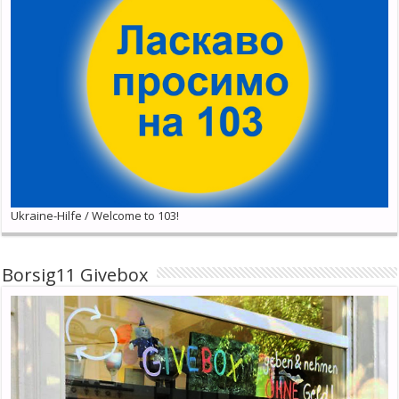
Ukraine-Hilfe / Welcome to 103!
Borsig11 Givebox