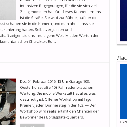
intensiven Begegnungen, für die sie sich viel
Zeit genommen hat. Ort dieses Kennenlernens
ist die Straße. Sie wird zur Bühne, auf der die
usst schauen sie in die Kamera, und man ahnt, dass sie
dinszenierung hatten. Selbstvergessen und
thaft zeigen sie uns ihre eigene Welt. Mit den Worten der
okumentarischen Charakter. Es …
Лас
Do., 04. Februar 2016, 15 Uhr Garage 103,
Oesterholzstraße 103 Fahrräder brauchen
Wartung. Die mobile Werkstatt hat alles was
dazu nötig ist. Offener Workshop mit Ingo
Kramer, jeden Donnerstag in der 103. — Der
Workshop wird realisiert mit den Chancen der
Bewohner des Borsigplatz-Quartiers.
Ukra