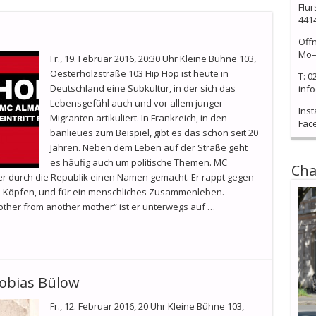
Flur
441
Öff
Mo–
Fr., 19. Februar 2016, 20:30 Uhr Kleine Bühne 103,
Oesterholzstraße 103 Hip Hop ist heute in
T: 0
Deutschland eine Subkultur, in der sich das
info
Lebensgefühl auch und vor allem junger
Ins
Migranten artikuliert. In Frankreich, in den
Fac
banlieues zum Beispiel, gibt es das schon seit 20
Jahren. Neben dem Leben auf der Straße geht
es häufig auch um politische Themen. MC
Cha
quer durch die Republik einen Namen gemacht. Er rappt gegen
n Köpfen, und für ein menschliches Zusammenleben.
other from another mother“ ist er unterwegs auf …
Tobias Bülow
Fr., 12. Februar 2016, 20 Uhr Kleine Bühne 103,