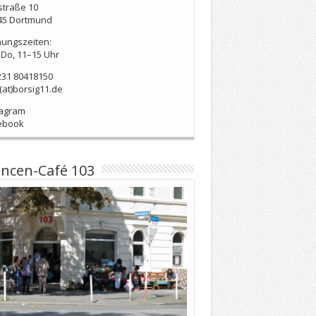
straße 10
45 Dortmund
nungszeiten:
Do, 11–15 Uhr
231 80418150
(at)borsig11.de
tagram
ebook
ncen-Café 103