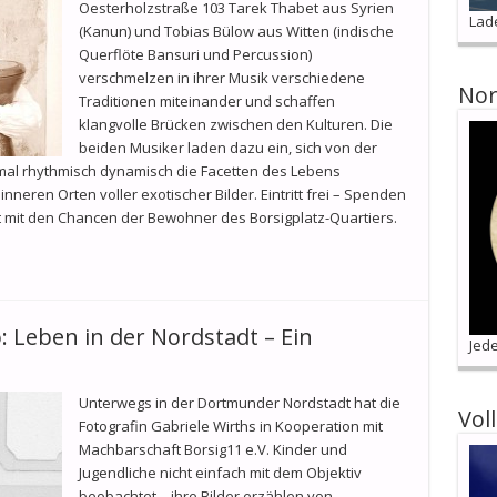
Oesterholzstraße 103 Tarek Thabet aus Syrien
Lad
(Kanun) und Tobias Bülow aus Witten (indische
Querflöte Bansuri und Percussion)
verschmelzen in ihrer Musik verschiedene
Nor
Traditionen miteinander und schaffen
klangvolle Brücken zwischen den Kulturen. Die
beiden Musiker laden dazu ein, sich von der
 mal rhythmisch dynamisch die Facetten des Lebens
nneren Orten voller exotischer Bilder. Eintritt frei – Spenden
t mit den Chancen der Bewohner des Borsigplatz-Quartiers.
 Leben in der Nordstadt – Ein
Jede
Unterwegs in der Dortmunder Nordstadt hat die
Vol
Fotografin Gabriele Wirths in Kooperation mit
Machbarschaft Borsig11 e.V. Kinder und
Jugendliche nicht einfach mit dem Objektiv
beobachtet – ihre Bilder erzählen von