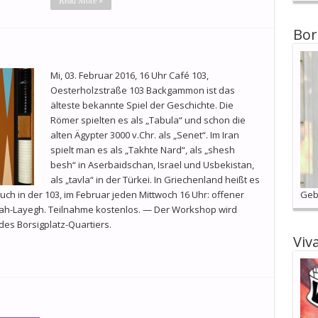
Read More »
Bor
Mi, 03. Februar 2016, 16 Uhr Café 103,
Oesterholzstraße 103 Backgammon ist das
älteste bekannte Spiel der Geschichte. Die
Römer spielten es als „Tabula“ und schon die
alten Ägypter 3000 v.Chr. als „Senet“. Im Iran
spielt man es als „Takhte Nard“, als „shesh
besh“ in Aserbaidschan, Israel und Usbekistan,
als „tavla“ in der Türkei. In Griechenland heißt es
t auch in der 103, im Februar jeden Mittwoch 16 Uhr: offener
Geb
h-Layegh. Teilnahme kostenlos. — Der Workshop wird
des Borsigplatz-Quartiers.
Viv