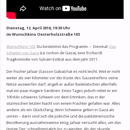
Dienstag, 12. April 2016, 19:30 Uhr
im Wunschkino Oesterholzstraße 103
Wunschkino 103
. Du bestimmst das Programm. – Diesmal:
Das
Schwein von Gaza
(Le cochon de Gaza), eine frz/be/dt
Tragikomödie von Sylvain Estibal aus dem Jahr 2011.
Der Fischer Jafaar (Sasson Gabai) hat es nicht leicht. Weil er nicht
weiter als vier Kilometer vor der Küste des Gazastreifens seine
Netze auswerfen darf, angelt er außer Badelatschen allenfalls
mal ein paar magere Sardinen. Eines Tages jedoch rettet er ein
100 Kilo schweres Schwein vor dem Ertrinken, das in der
stürmischen letzten Nacht von einem Frachter gefallen war. Alles
andere als ein Glücksfang, denn Schweine gelten in Gaza als
unrein – darin sind sich die jüdische und die palästinensische
Bevölkerung ausnahmsweise einig. Jafaar versucht alles, um das
lästige Tier schnellstmöglich los zu werden. Als der skurrile