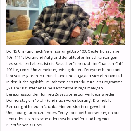
Do, 15 Uhr (und nach Vereinbarung) Büro 103, Oesterholzstraße
103, 44145 Dortmund Aufgrund der aktuellen Einschränkungen
des sozialen Lebens ist die Besucher*innenzahl im Chancen-Café
103 begrenzt. Um Anmeldung wird gebeten. Fereydun Kohestani
lebt seit 15 Jahren in Deutschland und engagiert sich ehrenamtlich
in der Flüchtlingshilfe. Im Rahmen des interkulturellen Programms
„Salām 103“ stellt er seine Kenntnisse in regelmäßigen
Beratungsstunden für neu Zugezogene zur Verfügung, jeden
Donnerstag um 15 Uhr (und nach Vereinbarung). Die mobile
Beratung hilft neuen Nachbar*innen, sich in ungewohnter
Umgebung zurechtzufinden. Ferey kann bei Übersetzungen aus
dem oder ins Persische oder Paschto helfen und begleitet
Klient*innen z.B. bei …