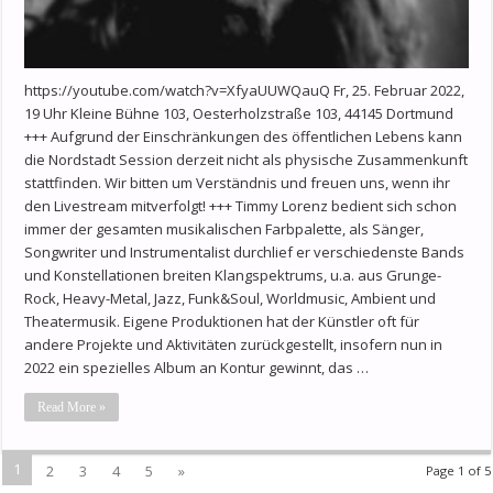
https://youtube.com/watch?v=XfyaUUWQauQ Fr, 25. Februar 2022,
19 Uhr Kleine Bühne 103, Oesterholzstraße 103, 44145 Dortmund
+++ Aufgrund der Einschränkungen des öffentlichen Lebens kann
die Nordstadt Session derzeit nicht als physische Zusammenkunft
stattfinden. Wir bitten um Verständnis und freuen uns, wenn ihr
den Livestream mitverfolgt! +++ Timmy Lorenz bedient sich schon
immer der gesamten musikalischen Farbpalette, als Sänger,
Songwriter und Instrumentalist durchlief er verschiedenste Bands
und Konstellationen breiten Klangspektrums, u.a. aus Grunge-
Rock, Heavy-Metal, Jazz, Funk&Soul, Worldmusic, Ambient und
Theatermusik. Eigene Produktionen hat der Künstler oft für
andere Projekte und Aktivitäten zurückgestellt, insofern nun in
2022 ein spezielles Album an Kontur gewinnt, das …
Read More »
1
2
3
4
5
»
Page 1 of 5