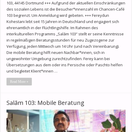
103, 44145 Dortmund +++ Aufgrund der aktuellen Einschränkungen
des sozialen Lebens ist die Besucher*innenzahl im Chancen-Café
103 begrenzt. Um Anmeldung wird gebeten. +++ Fereydun
Kohestani lebt seit 15 Jahren in Deutschland und engagiert sich
ehrenamtlich in der Flüchtlingshilfe. Im Rahmen des
interkulturellen Programms „Salām 103“ stellt er seine Kenntnisse
in regelmäßigen Beratungsstunden für neu Zugezogene zur
Verfügung, jeden Mittwoch um 14 Uhr (und nach Vereinbarung).
Die mobile Beratung hilft neuen Nachbar*innen, sich in
ungewohnter Umgebung zurechtzufinden. Ferey kann bei
Übersetzungen aus dem oder ins Persische oder Paschto helfen
und begleitet Klient*innen …
Read More »
Salām 103: Mobile Beratung