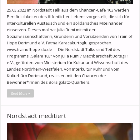
25.03.2022 Im Nordstadt Talk aus dem Chancen-Café 103 werden
Persönlichkeiten des öffentlichen Lebens vorgestellt, die sich für
interkulturellen Austausch und ein solidarisches Miteinander
einsetzen. Dieses mal hat Julia Rumi mit mit der
Sozialwissenschaftlerin, Gründerin und Vorsitzenden von Train of
Hope Dortmund e.V. Fatma Karacakurtoglu gesprochen.
www.trainofhope-do.de — Die Nordstadt Talks sind Teil des
Programms „Salām 103“ von Julia Rumi / Machbarschaft Borsig11
e.V., gefördert vom Ministerium für Kultur und Wissenschaft des
Landes Nordrhein-Westfalen, von Interkultur Ruhr und vom
Kulturbüro Dortmund, realisiert mit den Chancen der
Bewohner*innen des Borsigplatz-Quartiers.
Read More »
Nordstadt meditiert