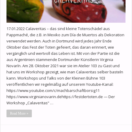
17.01.2022 Calaveritas – das sind kleine Totenschädel aus
Pappmaché, die z.B. in Mexiko zum Día de Muertos als Dekoration
verwendet werden. Auch in Dortmund wird jedes Jahr Ende
Oktober das Fest der Toten gefeiert, das daran erinnert, wie
vergänglich und wertvoll das Leben ist. Mit von der Partie ist die
aus Argentinien stammende Dortmunder Künstlerin Virginia
Novarín. Am 28. Oktober 2021 war sie im Atelier 103 zu Gast und
hat uns im Workshop gezeigt, wie man Calaveritas selber basteln
kann. Workshops und Talks von der Kleinen Bühne 103
veröffentlichen wir regelmäßig auf unserem Youtube-Kanal:
https://www.youtube.com/c/machbarschaftborsig11
https://www.virginianovarin.dehttps://festdertoten.de — Der
Workshop „Calaveritas“ …
Read More »