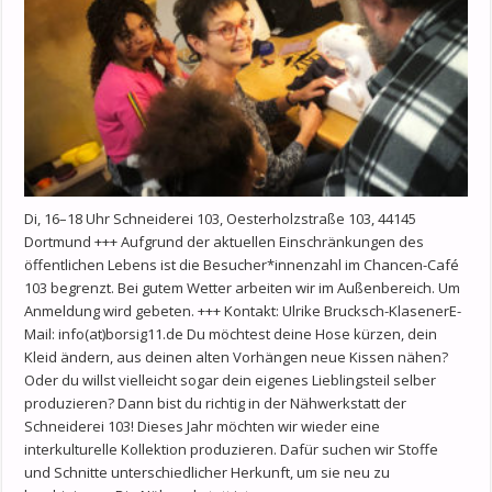
Di, 16–18 Uhr Schneiderei 103, Oesterholzstraße 103, 44145
Dortmund +++ Aufgrund der aktuellen Einschränkungen des
öffentlichen Lebens ist die Besucher*innenzahl im Chancen-Café
103 begrenzt. Bei gutem Wetter arbeiten wir im Außenbereich. Um
Anmeldung wird gebeten. +++ Kontakt: Ulrike Brucksch-KlasenerE-
Mail: info(at)borsig11.de Du möchtest deine Hose kürzen, dein
Kleid ändern, aus deinen alten Vorhängen neue Kissen nähen?
Oder du willst vielleicht sogar dein eigenes Lieblingsteil selber
produzieren? Dann bist du richtig in der Nähwerkstatt der
Schneiderei 103! Dieses Jahr möchten wir wieder eine
interkulturelle Kollektion produzieren. Dafür suchen wir Stoffe
und Schnitte unterschiedlicher Herkunft, um sie neu zu