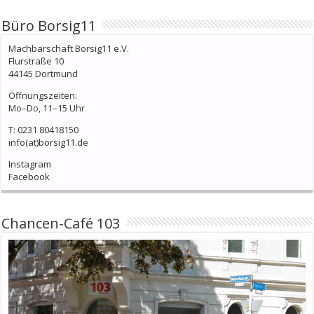
Büro Borsig11
Machbarschaft Borsig11 e.V.
Flurstraße 10
44145 Dortmund
Öffnungszeiten:
Mo–Do, 11–15 Uhr
T: 0231 80418150
info(at)borsig11.de
Instagram
Facebook
Chancen-Café 103