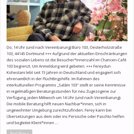
Do, 14 Uhr (und nach Vereinbarung) Büro 103, Oesterholzstraße
103, 44145 Dortmund +++ Aufgrund der aktuellen Einschränkungen
des sozialen Lebens ist die Besucher*innenzahl im Chancen-Café
103 begrenzt. Um Anmeldung wird gebeten. +++ Fereydun
Kohestani lebt seit 15 Jahren in Deutschland und engagiert sich
ehrenamtlich in der Flüchtlingshilfe. Im Rahmen des
interkulturellen Programms „Salām 103“ stellt er seine Kenntnisse
in regelmäßigen Beratungsstunden für neu Zugezogene zur
Verfügung, jeden Mittwoch um 14 Uhr (und nach Vereinbarung).
Die mobile Beratung hilft neuen Nachbar*innen, sich in
ungewohnter Umgebung zurechtzufinden. Ferey kann bei
Übersetzungen aus dem oder ins Persische oder Paschto helfen
und begleitet Klient*innen …
Read More »