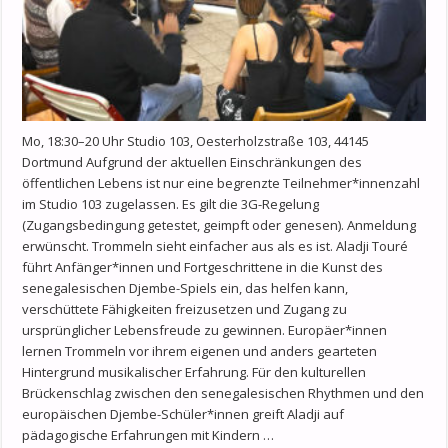
Mo, 18:30–20 Uhr Studio 103, Oesterholzstraße 103, 44145
Dortmund Aufgrund der aktuellen Einschränkungen des
öffentlichen Lebens ist nur eine begrenzte Teilnehmer*innenzahl
im Studio 103 zugelassen. Es gilt die 3G-Regelung
(Zugangsbedingung getestet, geimpft oder genesen). Anmeldung
erwünscht. Trommeln sieht einfacher aus als es ist. Aladji Touré
führt Anfänger*innen und Fortgeschrittene in die Kunst des
senegalesischen Djembe-Spiels ein, das helfen kann,
verschüttete Fähigkeiten freizusetzen und Zugang zu
ursprünglicher Lebensfreude zu gewinnen. Europäer*innen
lernen Trommeln vor ihrem eigenen und anders gearteten
Hintergrund musikalischer Erfahrung. Für den kulturellen
Brückenschlag zwischen den senegalesischen Rhythmen und den
europäischen Djembe-Schüler*innen greift Aladji auf
pädagogische Erfahrungen mit Kindern …