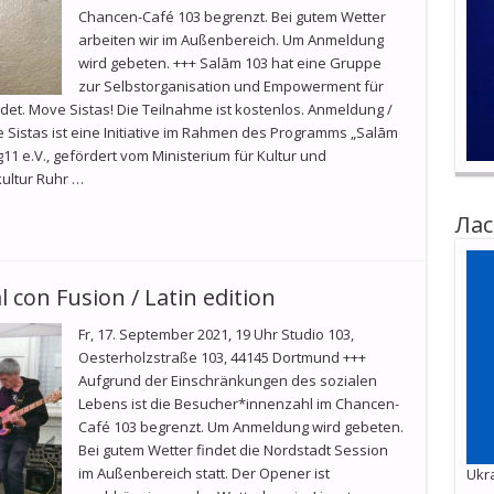
Chancen-Café 103 begrenzt. Bei gutem Wetter
arbeiten wir im Außenbereich. Um Anmeldung
wird gebeten. +++ Salām 103 hat eine Gruppe
zur Selbstorganisation und Empowerment für
t. Move Sistas! Die Teilnahme ist kostenlos. Anmeldung /
e Sistas ist eine Initiative im Rahmen des Programms „Salām
11 e.V., gefördert vom Ministerium für Kultur und
ultur Ruhr …
Лас
 con Fusion / Latin edition
Fr, 17. September 2021, 19 Uhr Studio 103,
Oesterholzstraße 103, 44145 Dortmund +++
Aufgrund der Einschränkungen des sozialen
Lebens ist die Besucher*innenzahl im Chancen-
Café 103 begrenzt. Um Anmeldung wird gebeten.
Bei gutem Wetter findet die Nordstadt Session
im Außenbereich statt. Der Opener ist
Ukra