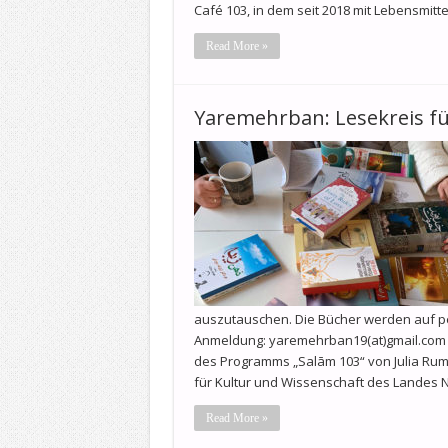
Café 103, in dem seit 2018 mit Lebensmitt
Read More »
Yaremehrban: Lesekreis fü
auszutauschen. Die Bücher werden auf per
Anmeldung: yaremehrban19(at)gmail.com —
des Programms „Salām 103“ von Julia Rumi
für Kultur und Wissenschaft des Landes 
Read More »