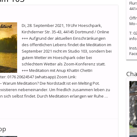
Flur
441
Öff
Mo–
Di, 28. September 2021, 19 Uhr Hoeschpark,
Kirchderner Str. 35-43, 44145 Dortmund / Online
T: 0
+++ Aufgrund der aktuellen Einschränkungen
info
des öffentlichen Lebens findet die Meditation im
Ins
September 2021 nicht im Studio 103, sondern bei
Fac
gutem Wetter im Hoeschpark oder bei
schlechtem Wetter als Zoom-Konferenz statt.
+++ Meditation mit Anup Khattri Chettri
Cha
ter: 0176 20624547 (whatsapp) Zoom Link:
Warum Meditation? Die Nordstadt ist ein Melting Pot.
 existieren nebeneinander. Um friedlich zusammen leben zu
 in sich selbst findet. Durch Meditation erlangen wir Ruhe …
op