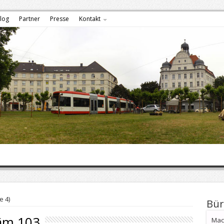
log
Partner
Presse
Kontakt
e 4)
Bür
ām 103
Mach