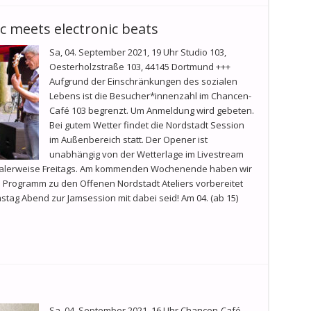
c meets electronic beats
Sa, 04. September 2021, 19 Uhr Studio 103,
Oesterholzstraße 103, 44145 Dortmund +++
Aufgrund der Einschränkungen des sozialen
Lebens ist die Besucher*innenzahl im Chancen-
Café 103 begrenzt. Um Anmeldung wird gebeten.
Bei gutem Wetter findet die Nordstadt Session
im Außenbereich statt. Der Opener ist
unabhängig von der Wetterlage im Livestream
rmalerweise Freitags. Am kommenden Wochenende haben wir
 Programm zu den Offenen Nordstadt Ateliers vorbereitet
ag Abend zur Jamsession mit dabei seid! Am 04. (ab 15)
Sa, 04. September 2021, 16 Uhr Chancen-Café