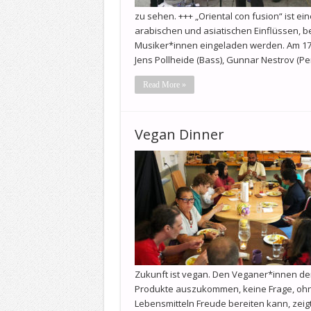
zu sehen. +++ „Oriental con fusion“ ist e
arabischen und asiatischen Einflüssen, b
Musiker*innen eingeladen werden. Am 17.
Jens Pollheide (Bass), Gunnar Nestrov (P
Read More »
Vegan Dinner
Zukunft ist vegan. Den Veganer*innen der 
Produkte auszukommen, keine Frage, ohne
Lebensmitteln Freude bereiten kann, zeigt