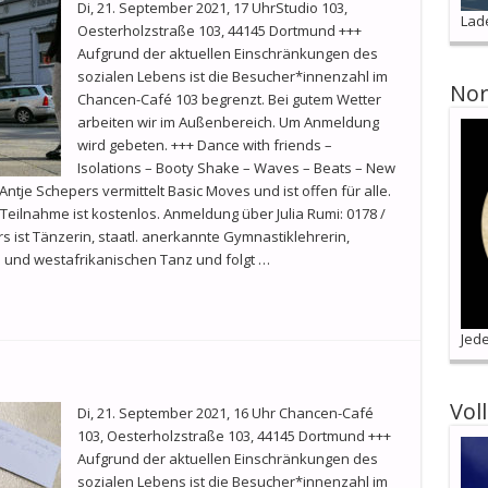
Di, 21. September 2021, 17 UhrStudio 103,
Lad
Oesterholzstraße 103, 44145 Dortmund +++
Aufgrund der aktuellen Einschränkungen des
sozialen Lebens ist die Besucher*innenzahl im
Nor
Chancen-Café 103 begrenzt. Bei gutem Wetter
arbeiten wir im Außenbereich. Um Anmeldung
wird gebeten. +++ Dance with friends –
Isolations – Booty Shake – Waves – Beats – New
ntje Schepers vermittelt Basic Moves und ist offen für alle.
 Teilnahme ist kostenlos. Anmeldung über Julia Rumi: 0178 /
s ist Tänzerin, staatl. anerkannte Gymnastiklehrerin,
a und westafrikanischen Tanz und folgt …
Jede
Vol
Di, 21. September 2021, 16 Uhr Chancen-Café
103, Oesterholzstraße 103, 44145 Dortmund +++
Aufgrund der aktuellen Einschränkungen des
sozialen Lebens ist die Besucher*innenzahl im