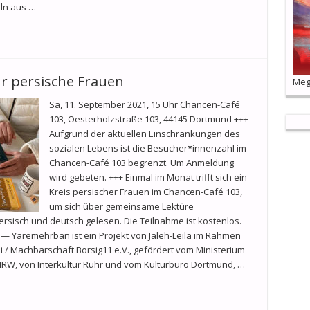
eln aus …
r persische Frauen
Mega
Sa, 11. September 2021, 15 Uhr Chancen-Café
103, Oesterholzstraße 103, 44145 Dortmund +++
Aufgrund der aktuellen Einschränkungen des
sozialen Lebens ist die Besucher*innenzahl im
Chancen-Café 103 begrenzt. Um Anmeldung
wird gebeten. +++ Einmal im Monat trifft sich ein
Kreis persischer Frauen im Chancen-Café 103,
um sich über gemeinsame Lektüre
sisch und deutsch gelesen. Die Teilnahme ist kostenlos.
 Yaremehrban ist ein Projekt von Jaleh-Leila im Rahmen
 / Machbarschaft Borsig11 e.V., gefördert vom Ministerium
NRW, von Interkultur Ruhr und vom Kulturbüro Dortmund, …