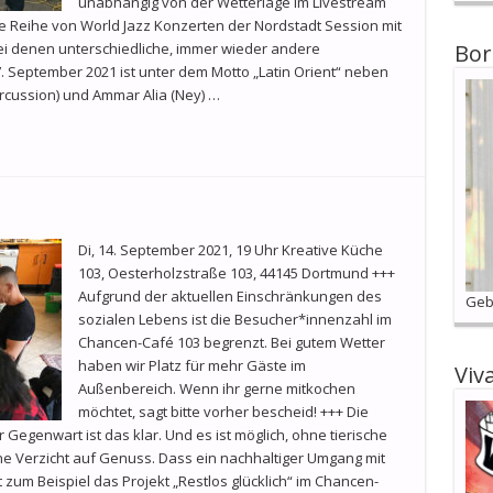
unabhängig von der Wetterlage im Livestream
ine Reihe von World Jazz Konzerten der Nordstadt Session mit
ei denen unterschiedliche, immer wieder andere
Bor
 September 2021 ist unter dem Motto „Latin Orient“ neben
ercussion) und Ammar Alia (Ney) …
Di, 14. September 2021, 19 Uhr Kreative Küche
103, Oesterholzstraße 103, 44145 Dortmund +++
Aufgrund der aktuellen Einschränkungen des
Geb
sozialen Lebens ist die Besucher*innenzahl im
Chancen-Café 103 begrenzt. Bei gutem Wetter
haben wir Platz für mehr Gäste im
Viv
Außenbereich. Wenn ihr gerne mitkochen
möchtet, sagt bitte vorher bescheid! +++ Die
Gegenwart ist das klar. Und es ist möglich, ohne tierische
 Verzicht auf Genuss. Dass ein nachhaltiger Umgang mit
 zum Beispiel das Projekt „Restlos glücklich“ im Chancen-