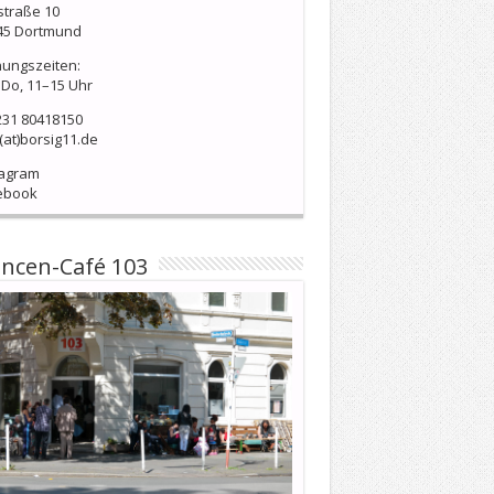
straße 10
45 Dortmund
nungszeiten:
Do, 11–15 Uhr
231 80418150
(at)borsig11.de
tagram
ebook
ncen-Café 103