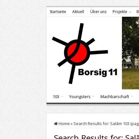
Startseite
Aktuell
Über uns
Projekte
B
103
Youngsters
Machbarschaft
Home
»
Search Results for: Salām 103 (pag
Search Results for:
Sal